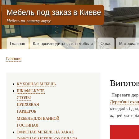
Меню учётной записи пользователя
Мебель под заказ в Киеве
Мебель по вашему вкусу
Горизонтальное меню
Главная
Как производится заказ мебели
О нас
Материал
Строка навигации
Главная
Виготов
Изготовление мебели:
КУХОННАЯ МЕБЕЛЬ
ШКАФЫ-КУПЕ
Переваги дере
СТОЛЫ
Дерев'яні схо
ПРИХОЖАЯ
котеджів і дач
ГАРДЕРОБ
ж, цей матеріа
МЕБЕЛЬ ДЛЯ ВАННОЙ
ГОСТИНАЯ
ОФИСНАЯ МЕБЕЛЬ НА ЗАКАЗ
ОФИСНАЯ МЕБЕЛЬ СО СКЛАДА