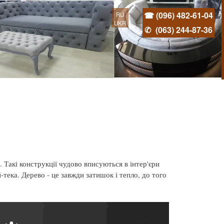
☎ (096) 482-61-04
RU
UKR
✆
(063) 244-87-36
 Такі конструкції чудово вписуються в інтер'єри
й-тека. Дерево - це завжди затишок і тепло, до того