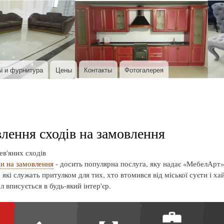
Перейти к основному содержанию
ы и фурнитура
Цены
Контакты
Фотогалерея
лення сходів на замовлення
в'яних сходів
ди на замовлення
- досить популярна послуга, яку надає «МебелАрт».
, які служать притулком для тих, хто втомився від міської суєти і ха
л вписується в будь-який інтер'єр.