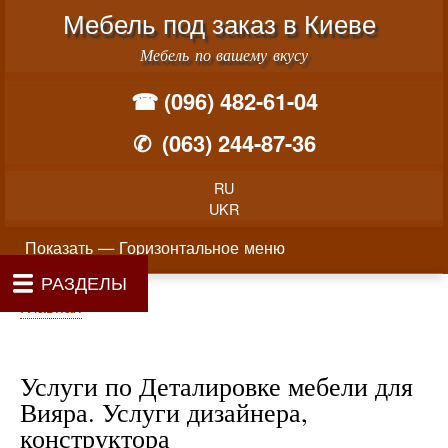
Меню учётной записи пользователя
Перейти к основному соде
Мебель под заказ в Киеве
Мебель по вашему вкусу
☎ (096) 482-61-04
✆
(063) 244-87-36
RU
UKR
Горизонтальное меню
Показать — Горизонтальное меню
РАЗДЕЛЫ
Как производится заказ мебели
Материалы и фурнитура
Фотогалерея
Контакты
Главная
Цены
О нас
Строка навигации
Главная
Услуги по Деталировке мебели для
Вияра. Услуги дизайнера,
конструктора