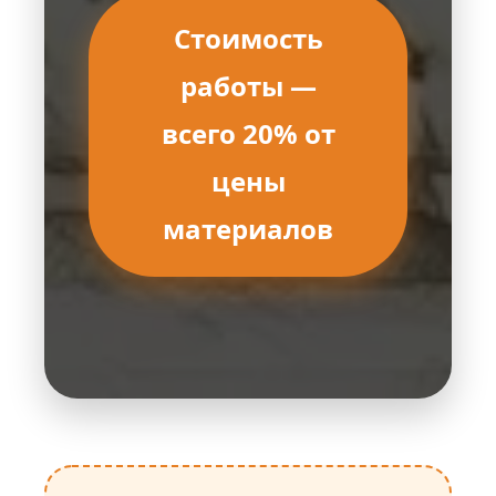
Стоимость
работы —
всего 20% от
цены
материалов