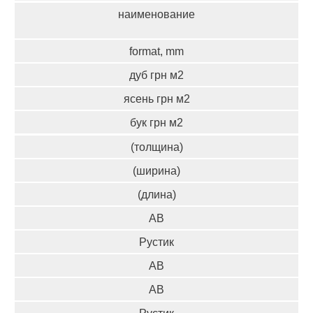
наименование
format, mm
дуб грн м2
ясень грн м2
бук грн м2
(толщина)
(ширина)
(длина)
АВ
Рустик
АВ
АВ
Рустик