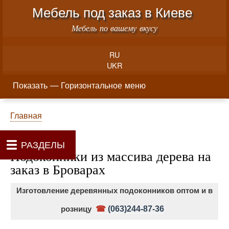
Меню учётной записи пользователя
Перейти к основному соде
Мебель под заказ в Киеве
Мебель по вашему вкусу
RU
UKR
Горизонтальное меню
Показать — Горизонтальное меню
Как производится заказ мебели
Материалы и фурнитура
Фотогалерея
Контакты
Главная
Цены
О нас
Строка навигации
Главная
РАЗДЕЛЫ
Подоконники из массива дерева на
заказ в Броварах
Изготовление деревянных подоконников оптом и в
розницу
☎
(063)244-87-36