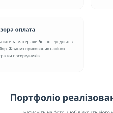
зора оплата
атите за матеріали безпосередньо в
Віяр. Жодних прихованих націнок
ра чи посередників.
Портфоліо реалізова
Натисніть на фото, щоб відкрити його 