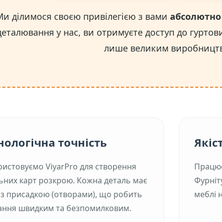
Ми ділимося своєю привілегією з вами
абсолютно
деталювання у нас, ви отримуєте доступ до гуртови
лише великим виробницт
нологічна точність
Якіс
истовуємо ViyarPro для створення
Працюєм
ьних карт розкрою. Кожна деталь має
Фурніту
 з присадкою (отворами), що робить
меблі н
ання швидким та безпомилковим.