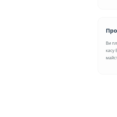
Про
Ви пл
касу 
майст