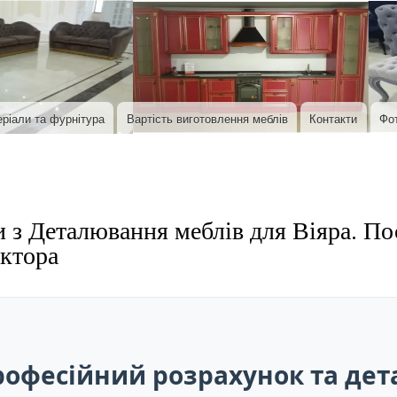
Перейти до основного вмісту
ріали та фурнітура
Вартість виготовлення меблів
Контакти
Фо
 з Деталювання меблів для Віяра. По
ктора
офесійний розрахунок та де