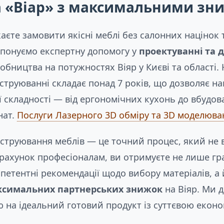
а «Віар» з максимальними зн
аєте замовити якісні меблі без салонних націнок
понуємо експертну допомогу у
проектуванні та 
обництва на потужностях Віяр у Києві та області. 
струюванні складає понад 7 років, що дозволяє на
ї складності — від ергономічних кухонь до вбудо
нат.
Послуги Лазерного 3D обміру та 3D моделюва
струювання меблів — це точний процес, який не
рахунок професіоналам, ви отримуєте не лише гр
петентні рекомендації щодо вибору матеріалів, а 
ксимальних партнерських знижок
на Віяр. Ми 
ю на ідеальний готовий продукт із суттєвою екон