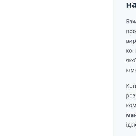
н
Баж
про
вир
кон
яко
кім
Кон
роз
ком
ма
іде