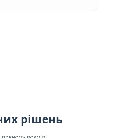
них рішень
у повному розмірі