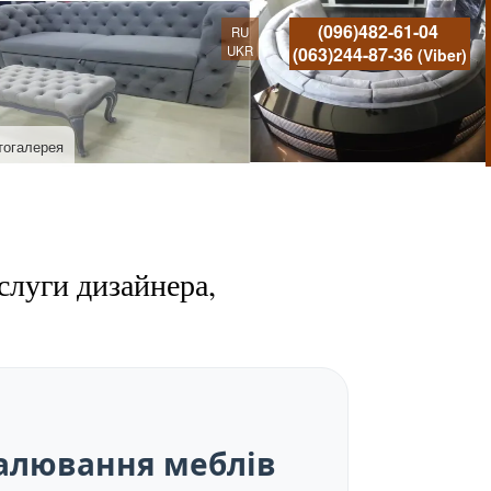
(096)482-61-04
RU
UKR
(063)244-87-36
(Viber)
тогалерея
слуги дизайнера,
талювання меблів