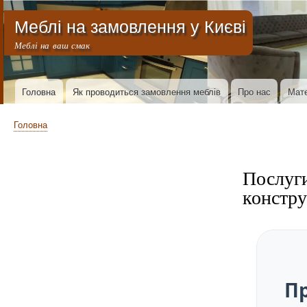
Меню облікового запису користувача
Меблі на замовлення у Києві
Меблі на ваш смак
Основна навіґація
Головна
Як проводиться замовлення меблів
Про нас
Мате
Рядок навіґації
Головна
Послуги
констру
Пр