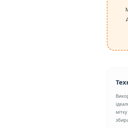
Тех
Викор
ідеал
мітку
збир