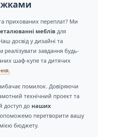
ижками
 та прихованих переплат? Ми
деталюванні меблів
для
Наш досвід у дизайні та
м реалізувати завдання будь-
ваних шаф-купе та дитячих
ння.
 вибачає помилок. Довіряючи
амотний технічний проект та
й доступ до
наших
допоможемо перетворити вашу
омією бюджету.