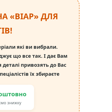
А «ВІАР» ДЛЯ
ІВ!
еріали які ви вибрали.
жує що все так. І дає Вам
 деталі привозять до Вас
пеціалістів їх збираєте
оштовно
ємо знижку