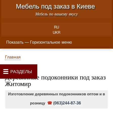
Меню учётной записи пользователя
Перейти к основному соде
Мебель под заказ в Киеве
Мебель по вашему вкусу
RU
UKR
Горизонтальное меню
Показать — Горизонтальное меню
Как производится заказ мебели
Материалы и фурнитура
Фотогалерея
Контакты
Главная
Цены
О нас
Строка навигации
Главная
РАЗДЕЛЫ
Деревянные подоконники под заказ
Житомир
Изготовление деревянных подоконников оптом и в
розницу
☎
(063)244-87-36