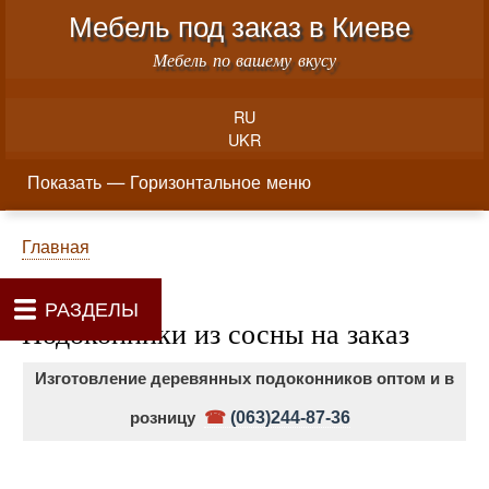
Меню учётной записи пользователя
Перейти к основному соде
Мебель под заказ в Киеве
Мебель по вашему вкусу
RU
UKR
Горизонтальное меню
Показать — Горизонтальное меню
Как производится заказ мебели
Материалы и фурнитура
Фотогалерея
Контакты
Главная
Цены
О нас
Строка навигации
Главная
РАЗДЕЛЫ
Подоконники из сосны на заказ
Изготовление деревянных подоконников оптом и в
розницу
☎
(063)244-87-36