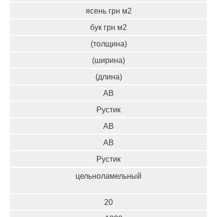
ясень грн м2
бук грн м2
(толщина)
(ширина)
(длина)
АВ
Рустик
АВ
АВ
Рустик
цельноламельный
20