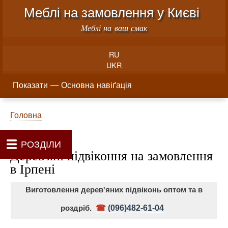
Меню облікового запису користувача
Перейти до основного вміст
Меблі на замовлення у Києві
Меблі на ваш смак
RU
UKR
Основна навіґація
Показати — Основна навіґація
Як проводиться замовлення меблів
Вартість виготовлення меблів
Матеріали та фурнітура
Фотогалерея
Контакти
Головна
Про нас
Рядок навіґації
Головна
РОЗДІЛИ
Дерев'яні підвіконня на замовлення
в Ірпені
Виготовлення дерев'яних підвіконь оптом та в
роздріб.
☎
(096)482-61-04