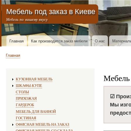
Меню учётной записи пользователя
Мебель под заказ в Киеве
Мебель по вашему вкусу
Горизонтальное меню
Главная
Как производится заказ мебели
О нас
Материал
Строка навигации
Главная
Мебель 
Изготовление мебели:
КУХОННАЯ МЕБЕЛЬ
ШКАФЫ-КУПЕ
СТОЛЫ
☑ Произ
ПРИХОЖАЯ
Мы изго
ГАРДЕРОБ
МЕБЕЛЬ ДЛЯ ВАННОЙ
предост
ГОСТИНАЯ
ОФИСНАЯ МЕБЕЛЬ НА ЗАКАЗ
ОФИСНАЯ МЕБЕЛЬ СО СКЛАДА