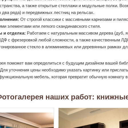
странства, а также открытые стеллажи и модульные полки. Во
в два ряда) и передвижных лестниц на рельсах.
олнения:
От строгой классики с массивными карнизами и пиля
ми элементами или легкого скандинавского стиля.
 и отделка:
Работаем с натуральным массивом дерева (дуб, я
Ф с фрезеровкой любой сложности, а также качественным ЛДСП
тонированное стекло в алюминиевых или деревянных рамках для
ея поможет вам определиться с будущим дизайном вашей библ
 Для уточнения цены необходимо указать картинку или прислать
ункциональную мебель, которая превратит обычную комнату в 
отогалерея наших работ: книжны