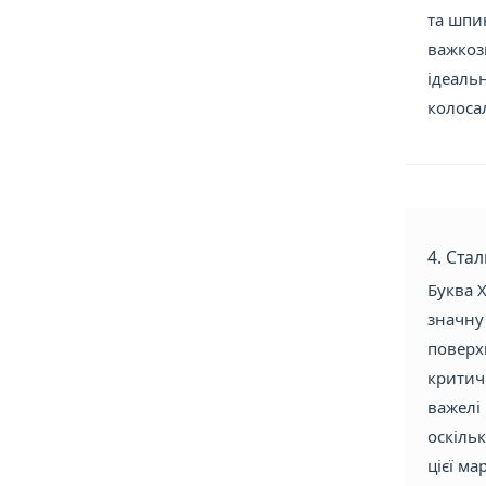
та шпин
важкоз
ідеальн
колосал
4. Ста
Буква Х
значну 
поверх
критичн
важелі 
оскіль
цієї ма