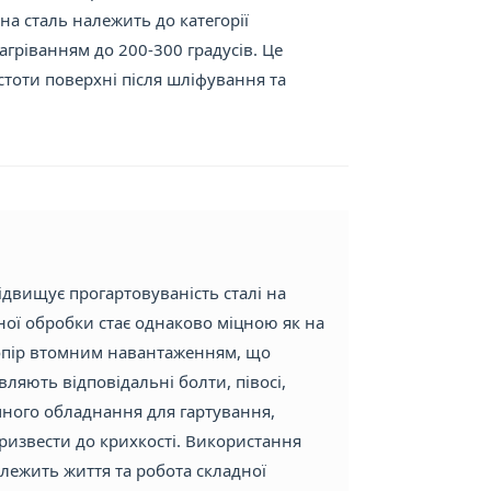
на сталь належить до категорії
ріванням до 200-300 градусів. Це
стоти поверхні після шліфування та
підвищує прогартовуваність сталі на
чної обробки стає однаково міцною як на
й опір втомним навантаженням, що
вляють відповідальні болти, півосі,
точного обладнання для гартування,
извести до крихкості. Використання
алежить життя та робота складної