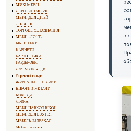
ре
М'ЯКІ МЕБЛІ
фат
ДЕРЕВ'ЯНІ МЕБЛІ
МЕБЛІ ДЛЯ ДІТЕЙ
кор
СПАЛЬНІ
ме
ТОРГОВЕ ОБЛАДНАННЯ
орі
МЕБЛІ «ЛОФТ»
БІБЛІОТЕКИ
пов
КАБІНЕТИ
Пра
БАРНІ СТІЙКИ
обс
ГАРДЕРОБНІ
ДЛЯ МАНСАРДИ
Дерев'яні сходи
ЖУРНАЛЬНІ СТОЛИКИ
ВИРОБИ З МЕТАЛУ
КОМОДИ
ЛІЖКА
МЕБЛІ НАВКОЛ ВІКОН
МЕБЛІ ДЛЯ ВЗУТТЯ
МЕБЕЛЬ ИЗ ЗЕРКАЛ
Меблі з каменю