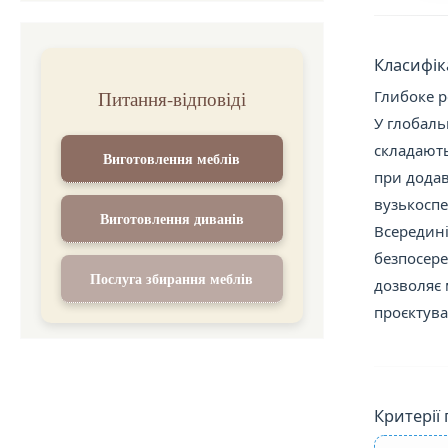
Класифік
Питання-відповіді
Глибоке р
У глобаль
складають
Виготовлення меблів
при додав
вузькоспе
Виготовлення диванів
Всередині
безпосере
Послуга збирання меблів
дозволяє 
проєктува
Критерії