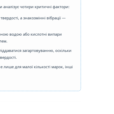
и аналізує чотири критичні фактори:
вердості, а знакозмінні вібрації —
лоною водою або кислотні випари
лем.
 піддаватися загартовуванню, оскільки
вердості.
лише для малої кількості марок, інші