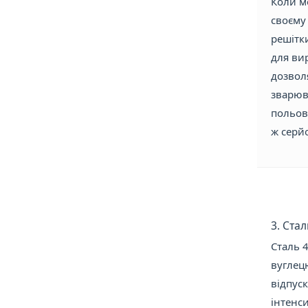
Коли мо
своєму 
решітк
для вир
дозвол
зварюв
польов
ж серй
3. Ста
Сталь 4
вуглец
відпуск
інтенс