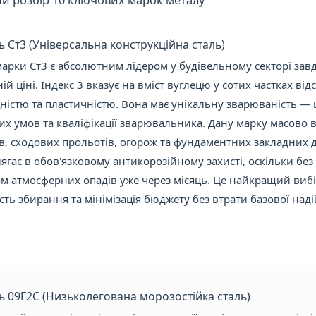
й розбір 10 ключових марок металу
ль Ст3 (Універсальна конструкційна сталь)
марки Ст3 є абсолютним лідером у будівельному секторі завд
ій ціні. Індекс 3 вказує на вміст вуглецю у сотих частках ві
цністю та пластичністю. Вона має унікальну зварюваність —
их умов та кваліфікації зварювальника. Дану марку масово
ів, сходових прольотів, огорож та фундаментних закладних д
ягає в обов'язковому антикорозійному захисті, оскільки без
м атмосферних опадів уже через місяць. Це найкращий вибі
ть збирання та мінімізація бюджету без втрати базової наді
ль 09Г2С (Низьколегована морозостійка сталь)