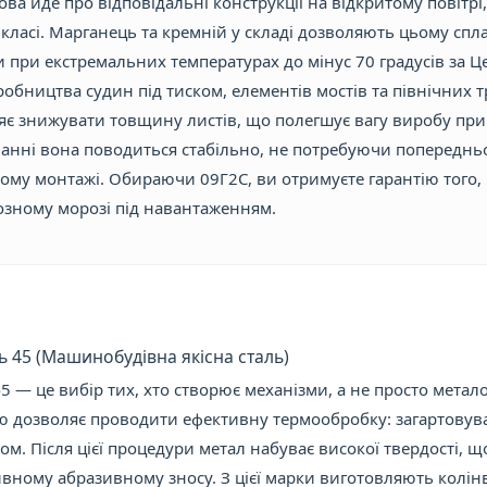
ва йде про відповідальні конструкції на відкритому повітрі,
класі. Марганець та кремній у складі дозволяють цьому спла
и при екстремальних температурах до мінус 70 градусів за Ц
обництва судин під тиском, елементів мостів та північних 
яє знижувати товщину листів, що полегшує вагу виробу при 
анні вона поводиться стабільно, не потребуючи попередньог
ому монтажі. Обираючи 09Г2С, ви отримуєте гарантію того,
озному морозі під навантаженням.
ль 45 (Машинобудівна якісна сталь)
5 — це вибір тих, хто створює механізми, а не просто метало
ю дозволяє проводити ефективну термообробку: загартовува
ом. Після цієї процедури метал набуває високої твердості, 
ивному абразивному зносу. З цієї марки виготовляють колінв