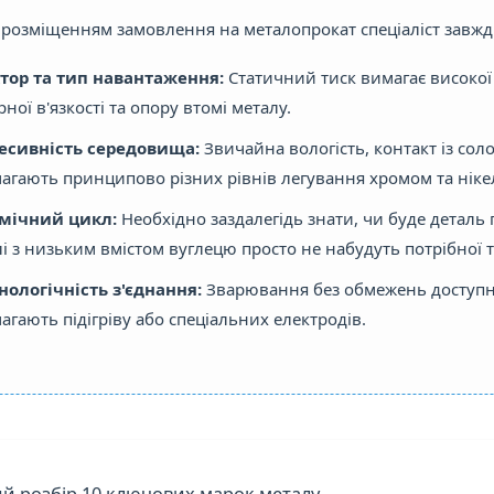
розміщенням замовлення на металопрокат спеціаліст завжд
тор та тип навантаження:
Статичний тиск вимагає високої т
рної в'язкості та опору втомі металу.
есивність середовища:
Звичайна вологість, контакт із со
агають принципово різних рівнів легування хромом та ніке
мічний цикл:
Необхідно заздалегідь знати, чи буде деталь
лі з низьким вмістом вуглецю просто не набудуть потрібної т
нологічність з'єднання:
Зварювання без обмежень доступне 
агають підігріву або спеціальних електродів.