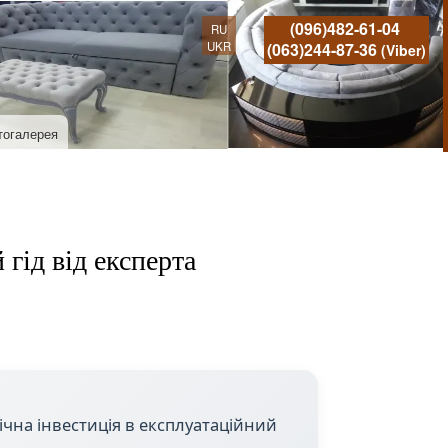
(096)482-61-04
RU
UKR
(063)244-87-36
(Viber)
тогалерея
гід від експерта
ічна інвестиція в експлуатаційний