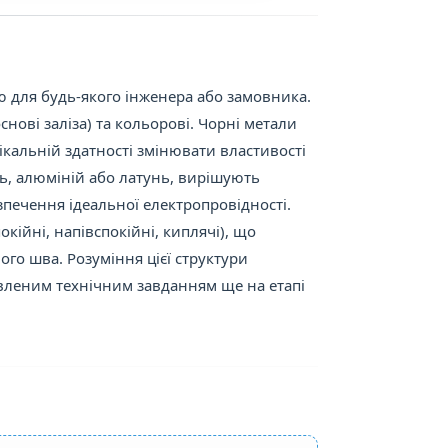
 для будь-якого інженера або замовника.
снові заліза) та кольорові. Чорні метали
нікальній здатності змінювати властивості
дь, алюміній або латунь, вирішують
зпечення ідеальної електропровідності.
окійні, напівспокійні, киплячі), що
ого шва. Розуміння цієї структури
авленим технічним завданням ще на етапі