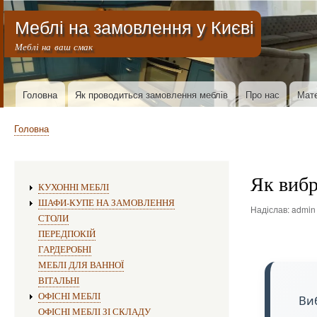
Меню облікового запису користувача
Меблі на замовлення у Києві
Меблі на ваш смак
Основна навіґація
Головна
Як проводиться замовлення меблів
Про нас
Мате
Рядок навіґації
Головна
Як вибр
Виготовлення меблів:
КУХОННІ МЕБЛІ
ШАФИ-КУПЕ НА ЗАМОВЛЕННЯ
Надіслав:
admin
СТОЛИ
ПЕРЕДПОКІЙ
ГАРДЕРОБНІ
МЕБЛІ ДЛЯ ВАННОЇ
ВІТАЛЬНІ
ОФІСНІ МЕБЛІ
Виб
ОФІСНІ МЕБЛІ ЗІ СКЛАДУ