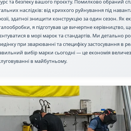
сурс та безпеку вашого проєкту. Помилково обраний с
альних наслідків: від крихкого руйнування під навант
озії, здатної знищити конструкцію за один сезон. Як екс
талообробки, я підготував це вичерпне керівництво, 
єнтуватися в морі марок та стандартів. Ми детально ро
едінку при зварюванні та специфіку застосування в 
вильний вибір марки сьогодні — це економія величез
луговуванні в майбутньому.