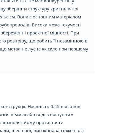
 сталь 09Г2С не має конкурентів у
ву зберігати структуру кристалічної
ельсієм. Вона є основним матеріалом
трубопроводів. Висока межа текучості
збереженні проектної міцності. При
о розігріву, що робить її незамінною в
 що метал не лусне як скло при першому
конструкції. Наявність 0.45 відсотків
ння в маслі або воді з наступним
що дозволяє йому протистояти
али, шестерні, високонавантажені осі