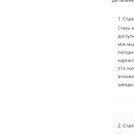
Детальни
1. Ста
Сталь 
доступн
між мі
погодн
каркас
Ст3 пол
впливо
швидкіс
2. Ста