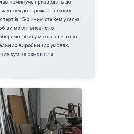
плав неминуче призводить до
аженням до стрімкої точкової
перт із 15-річним стажем у галузі
щоб ви могли впевнено
зберемо фізику матеріалів, їхню
реальних виробничих умовах.
них сум на ремонті та