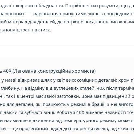
делі токарного обладнання. Потрібно чітко розуміти, що да
варюваних — зварювання припустиме лише з попереднім наг
ий матеріал для деталей, де потрібне поєднання високої чи
ьної міцності на стиск.
ль 40Х (Легована конструкційна хромиста)
 у назві відкриває шлях у світ високоміцних деталей: хром 
глибину. На відміну від вуглецевих сталей, 40Х після термі
ні, так і в центрі масивної заготовки. Вона має підвищени
о для деталей, які працюють у режимі вібрації. З неї вигото
підвіски та зубчасті вінці. Робота з 40Х вимагає наявності 
ки найменше відхилення від температурного режиму може пр
рки — це професійний підхід до створення вузлів, від яких з