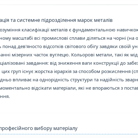
ація та системне підрозділення марок металів
озуміння класифікації металів є фундаментальною навичкою
ному масштабі всі промислові сплави діляться на чорні (на о
 понад дев'яносто відсотків світового обігу завдяки своїй у
анні мізерних часток вуглецю. Кольорові метали, такі як мі
ціалізовані завдання: від зниження ваги конструкції до забе
 цих груп існує жорстка ієрархія за способом розкислення (сп
дньо впливає на однорідність структури та надійність зварн
моментально відсікати матеріали, які не впораються з пост
ння.
 професійного вибору матеріалу