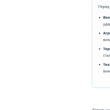
Перед 
Век
уда
Агр
вим
Тер
ста
Тех
вим