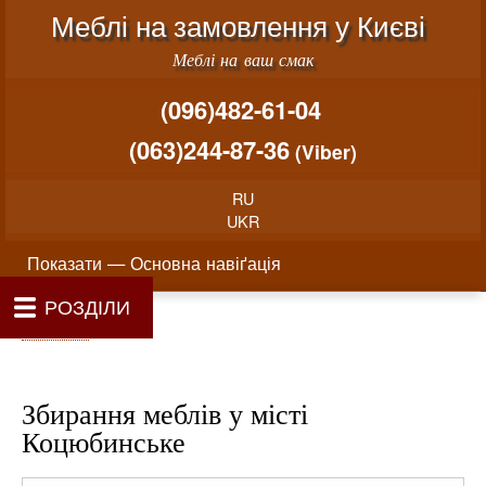
Меню облікового запису користувача
Перейти до основного вміст
Меблі на замовлення у Києві
Меблі на ваш смак
(096)482-61-04
(063)244-87-36
(Viber)
RU
UKR
Основна навіґація
Показати — Основна навіґація
РОЗДІЛИ
Як проводиться замовлення меблів
Вартість виготовлення меблів
Матеріали та фурнітура
Фотогалерея
Контакти
Головна
Про нас
Рядок навіґації
Головна
Збирання меблів у місті
Коцюбинське