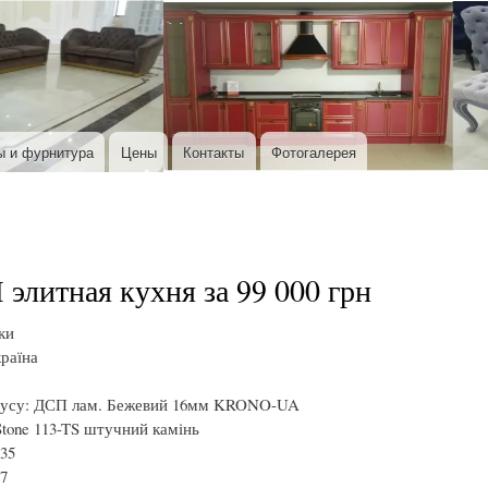
Перейти к основному содержанию
ы и фурнитура
Цены
Контакты
Фотогалерея
литная кухня за 99 000 грн
ки
раїна
пусу: ДСП лам. Бежевий 16мм KRONO-UA
iStone 113-TS штучний камінь
35
7