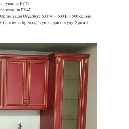
езерування PY47
езерування PY47
рганізація OrgaStore 600 W = 600 L = 500 срібло
040.01 антична бронза,), сушка для посуду Хром з