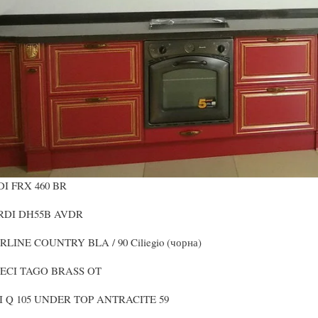
I FRX 460 BR
RDI DH55B AVDR
RLINE COUNTRY BLA / 90 Ciliegio (чорна)
LECI TAGO BRASS OT
I Q 105 UNDER TOP ANTRACITE 59