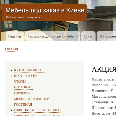
Меню учётной записи пользователя
Мебель под заказ в Киеве
Мебель по вашему вкусу
Горизонтальное меню
Главная
Как производится заказ мебели
О нас
Материал
Строка навигации
Главная
АКЦИЯ э
Изготовление мебели:
КУХОННАЯ МЕБЕЛЬ
ШКАФЫ-КУПЕ
Характеристи
СТОЛЫ
Виробник: Ук
ПРИХОЖАЯ
Наявність: Є
ГАРДЕРОБ
Матеріал кор
МЕБЕЛЬ ДЛЯ ВАННОЙ
Стільниці: Tr
ГОСТИНАЯ
Ширина, см: 5
ОФИСНАЯ МЕБЕЛЬ НА ЗАКАЗ
Висота, см: 24
ОФИСНАЯ МЕБЕЛЬ СО СКЛАДА