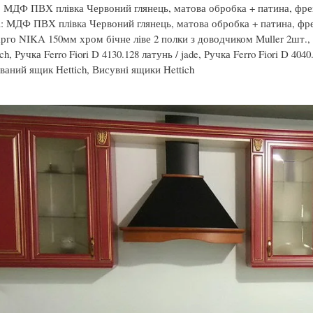
 МДФ ПВХ плівка Червоний глянець, матова обробка + патина, фр
: МДФ ПВХ плівка Червоний глянець, матова обробка + патина, фр
рго NIKA 150мм хром бічне ліве 2 полки з доводчиком Muller 2шт., О
ich, Ручка Ferro Fiori D 4130.128 латунь / jade, Ручка Ferro Fiori D 4
аний ящик Hettich, Висувні ящики Hettich