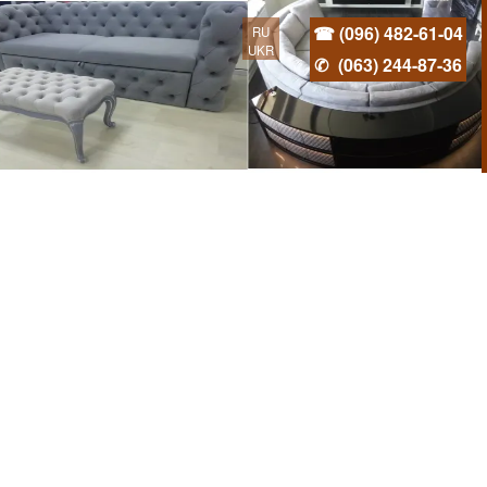
☎ (096) 482-61-04
RU
UKR
✆
(063) 244-87-36