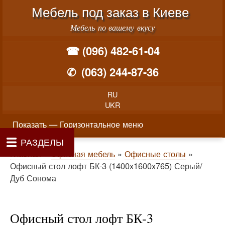
Меню учётной записи пользователя
Перейти к основному соде
Мебель под заказ в Киеве
Мебель по вашему вкусу
☎ (096) 482-61-04
✆
(063) 244-87-36
RU
UKR
Горизонтальное меню
Показать — Горизонтальное меню
РАЗДЕЛЫ
Как производится заказ мебели
Материалы и фурнитура
Фотогалерея
Контакты
Главная
Цены
О нас
Строка навигации
Главная
Офисная мебель
Офисные столы
Офисный стол лофт БК-3 (1400x1600x765) Серый/
Дуб Сонома
Офисный стол лофт БК-3