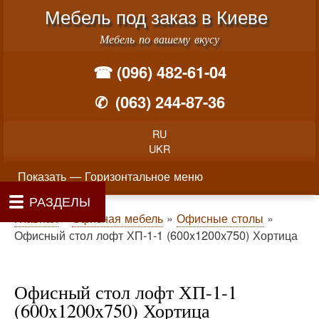
Меню учётной записи пользователя
Перейти к основному соде
Мебель под заказ в Киеве
Мебель по вашему вкусу
☎ (096) 482-61-04
✆
(063) 244-87-36
RU
UKR
Горизонтальное меню
Показать — Горизонтальное меню
РАЗДЕЛЫ
Как производится заказ мебели
Материалы и фурнитура
Фотогалерея
Контакты
Главная
Цены
О нас
Строка навигации
Главная
Офисная мебель
Офисные столы
Офисный стол лофт ХП-1-1 (600x1200x750) Хортица
Офисный стол лофт ХП-1-1
(600x1200x750) Хортица