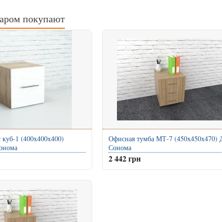
варом покупают
 куб-1 (400x400x400)
Офисная тумба МТ-7 (450x450x470) 
онома
Сонома
2 442 грн