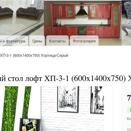
Перейти к основному содержанию
ы и фурнитура
Цены
Контакты
Фотогалерея
П-3-1 (600x1400x750) Хортица/Серый
й стол лофт ХП-3-1 (600x1400x750) 
7
Ка
Ши