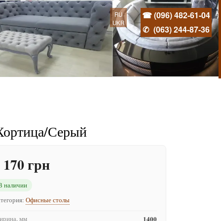
☎ (096) 482-61-04
RU
UKR
✆
(063) 244-87-36
Хортица/Серый
 170 грн
В наличии
тегория:
Офисные столы
рина, мм
1400