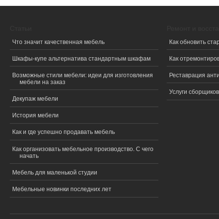
Статьи
Ремонт и восст
Что значит качественная мебель
Как обновить ста
Шкафы-купе альтернатива стандартным шкафам
Как отремонтиро
Возможные стили мебели: идеи для изготовления
Реставрация ант
мебели на заказ
Услуги сборщиков
Декупаж мебели
История мебели
Как и где успешно продавать мебель
Как организовать мебельное производство. С чего
начать
Мебель для маленькой студии
Мебельные новинки последних лет