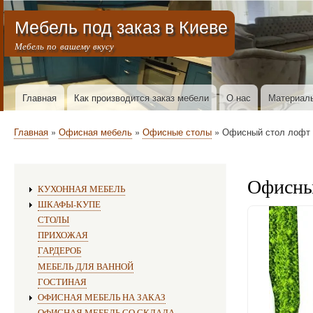
Меню учётной записи пользователя
Мебель под заказ в Киеве
Мебель по вашему вкусу
Горизонтальное меню
Главная
Как производится заказ мебели
О нас
Материал
Строка навигации
Главная
Офисная мебель
Офисные столы
Офисный стол лофт Х
Офисны
Изготовление мебели:
КУХОННАЯ МЕБЕЛЬ
ШКАФЫ-КУПЕ
СТОЛЫ
ПРИХОЖАЯ
ГАРДЕРОБ
МЕБЕЛЬ ДЛЯ ВАННОЙ
ГОСТИНАЯ
ОФИСНАЯ МЕБЕЛЬ НА ЗАКАЗ
ОФИСНАЯ МЕБЕЛЬ СО СКЛАДА