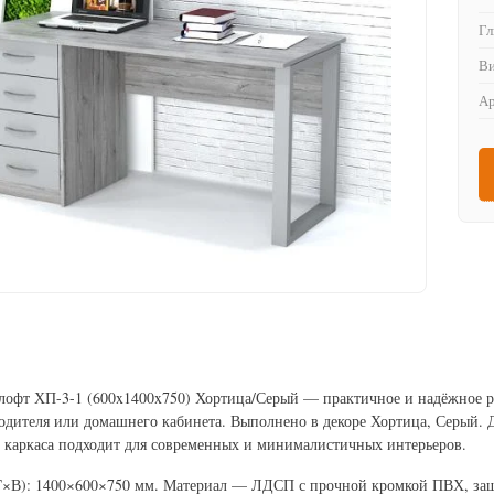
Гл
Ви
Ар
офт ХП-3-1 (600x1400x750) Хортица/Серый — практичное и надёжное ре
одителя или домашнего кабинета. Выполнено в декоре Хортица, Серый. 
 каркаса подходит для современных и минималистичных интерьеров.
×В): 1400×600×750 мм. Материал — ЛДСП с прочной кромкой ПВХ, защ