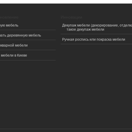
ановление
Инновации
рую мебель
Декупаж мебели (декорирование, отделка
такое декупаж мебели
вать деревянную мебель
Ручная роспись или покраска мебели
икварной мебели
 мебели в Киеве