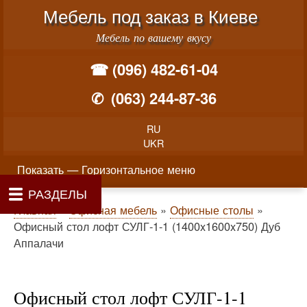
Меню учётной записи пользователя
Перейти к основному соде
Мебель под заказ в Киеве
Мебель по вашему вкусу
☎ (096) 482-61-04
✆
(063) 244-87-36
RU
UKR
Горизонтальное меню
Показать — Горизонтальное меню
РАЗДЕЛЫ
Как производится заказ мебели
Материалы и фурнитура
Фотогалерея
Контакты
Главная
Цены
О нас
Строка навигации
Главная
Офисная мебель
Офисные столы
Офисный стол лофт СУЛГ-1-1 (1400x1600x750) Дуб
Аппалачи
Офисный стол лофт СУЛГ-1-1