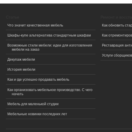
Статьи
Ремонт и восст
Что значит качественная мебель
Как обновить ста
Шкафы-купе альтернатива стандартным шкафам
Как отремонтиро
Возможные стили мебели: идеи для изготовления
Реставрация ант
мебели на заказ
Услуги сборщиков
Декупаж мебели
История мебели
Как и где успешно продавать мебель
Как организовать мебельное производство. С чего
начать
Мебель для маленькой студии
Мебельные новинки последних лет