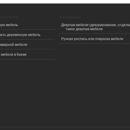
ановление
Инновации
рую мебель
Декупаж мебели (декорирование, отделка
такое декупаж мебели
вать деревянную мебель
Ручная роспись или покраска мебели
икварной мебели
 мебели в Киеве