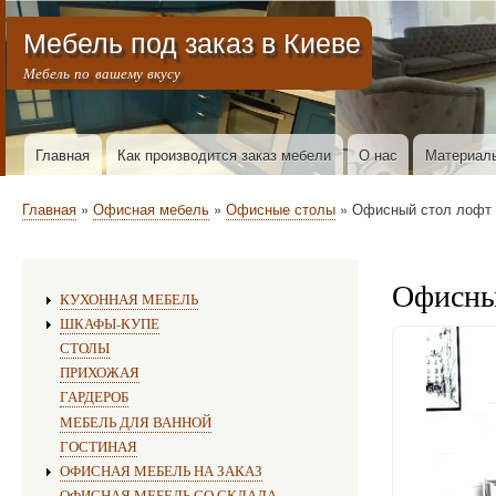
Меню учётной записи пользователя
Мебель под заказ в Киеве
Мебель по вашему вкусу
Горизонтальное меню
Главная
Как производится заказ мебели
О нас
Материал
Строка навигации
Главная
Офисная мебель
Офисные столы
Офисный стол лофт С
Офисны
Изготовление мебели:
КУХОННАЯ МЕБЕЛЬ
ШКАФЫ-КУПЕ
СТОЛЫ
ПРИХОЖАЯ
ГАРДЕРОБ
МЕБЕЛЬ ДЛЯ ВАННОЙ
ГОСТИНАЯ
ОФИСНАЯ МЕБЕЛЬ НА ЗАКАЗ
ОФИСНАЯ МЕБЕЛЬ СО СКЛАДА