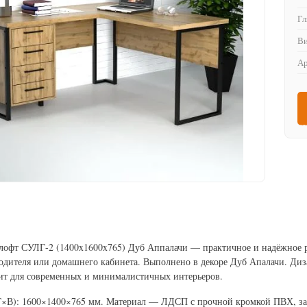
Гл
Ви
Ар
офт СУЛГ-2 (1400x1600x765) Дуб Аппалачи — практичное и надёжное ре
одителя или домашнего кабинета. Выполнено в декоре Дуб Апалачи. Диз
дит для современных и минималистичных интерьеров.
×В): 1600×1400×765 мм. Материал — ЛДСП с прочной кромкой ПВХ, за