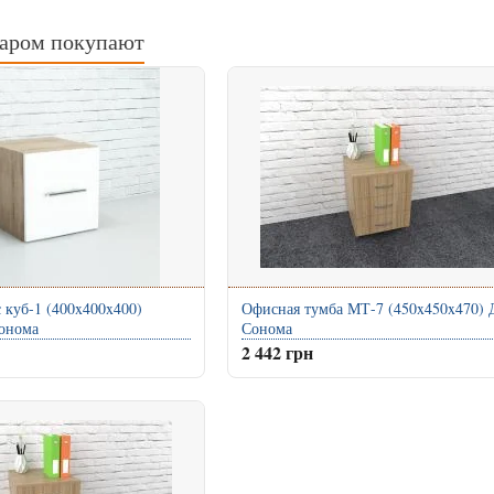
варом покупают
 куб-1 (400x400x400)
Офисная тумба МТ-7 (450x450x470) 
онома
Сонома
2 442 грн