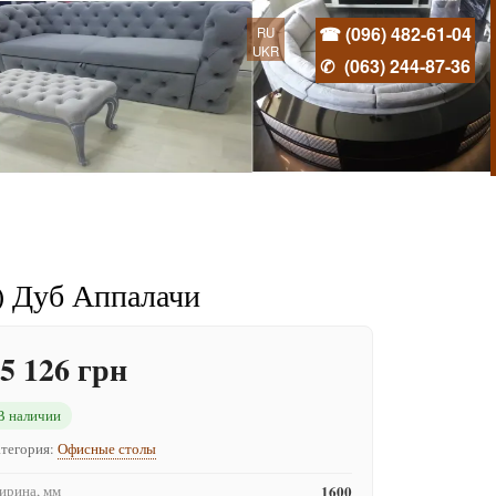
☎ (096) 482-61-04
RU
UKR
✆
(063) 244-87-36
) Дуб Аппалачи
5 126 грн
В наличии
тегория:
Офисные столы
рина, мм
1600