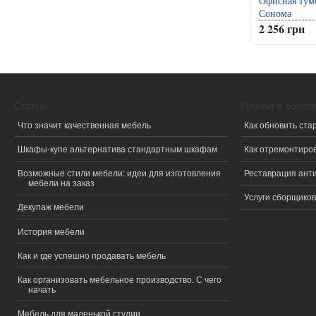
Офисная тум
Сонома
2 256 грн
Статьи
Ремонт и восст
Что значит качественная мебель
Как обновить ста
Шкафы-купе альтернатива стандартным шкафам
Как отремонтиро
Возможные стили мебели: идеи для изготовления
Реставрация ант
мебели на заказ
Услуги сборщиков
Декупаж мебели
История мебели
Как и где успешно продавать мебель
Как организовать мебельное производство. С чего
начать
Мебель для маленькой студии