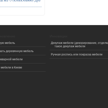
ба МТ-5 (450x450x600) Дуб
ановление
Инновации
рую мебель
Декупаж мебели (декорирование, отделка
такое декупаж мебели
вать деревянную мебель
Ручная роспись или покраска мебели
икварной мебели
 мебели в Киеве