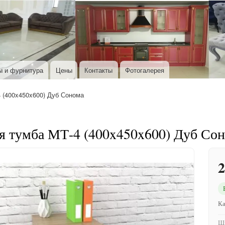
Перейти к основному содержанию
ы и фурнитура
Цены
Контакты
Фотогалерея
(400x450x600) Дуб Сонома
я тумба МТ-4 (400x450x600) Дуб Со
2
Ка
Ши