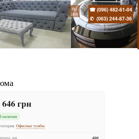
☎ (096) 482-61-04
RU
UKR
✆
(063) 244-87-36
нома
 646 грн
В наличии
тегория:
Офисные тумбы
рина, мм
400