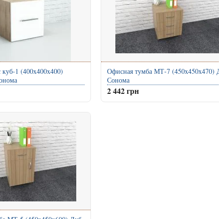
 куб-1 (400x400x400)
Офисная тумба МТ-7 (450x450x470) 
онома
Сонома
2 442 грн