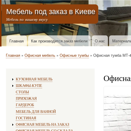
Меню учётной записи пользователя
Мебель под заказ в Киеве
Мебель по вашему вкусу
Горизонтальное меню
Главная
Как производится заказ мебели
О нас
Материал
Строка навигации
Главная
Офисная мебель
Офисные тумбы
Офисная тумба МТ-4 
Офисна
Изготовление мебели:
КУХОННАЯ МЕБЕЛЬ
ШКАФЫ-КУПЕ
СТОЛЫ
ПРИХОЖАЯ
ГАРДЕРОБ
МЕБЕЛЬ ДЛЯ ВАННОЙ
ГОСТИНАЯ
ОФИСНАЯ МЕБЕЛЬ НА ЗАКАЗ
ОФИСНАЯ МЕБЕЛЬ СО СКЛАДА