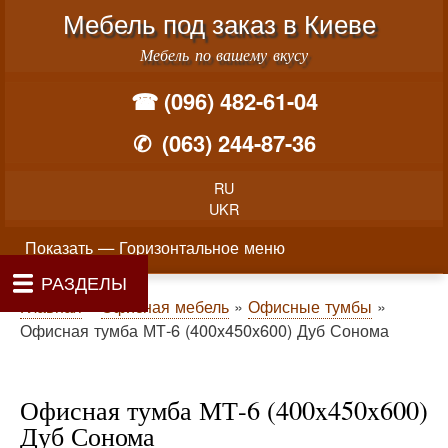
Меню учётной записи пользователя
Перейти к основному соде
Мебель под заказ в Киеве
Мебель по вашему вкусу
☎ (096) 482-61-04
✆
(063) 244-87-36
RU
UKR
Горизонтальное меню
Показать — Горизонтальное меню
РАЗДЕЛЫ
Как производится заказ мебели
Материалы и фурнитура
Фотогалерея
Контакты
Главная
Цены
О нас
Строка навигации
Главная
Офисная мебель
Офисные тумбы
Офисная тумба МТ-6 (400x450x600) Дуб Сонома
Офисная тумба МТ-6 (400x450x600)
Дуб Сонома