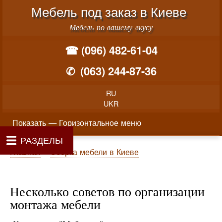
Меню учётной записи пользователя
Перейти к основному соде
Мебель под заказ в Киеве
Мебель по вашему вкусу
☎ (096) 482-61-04
✆
(063) 244-87-36
RU
UKR
Горизонтальное меню
Показать — Горизонтальное меню
РАЗДЕЛЫ
Как производится заказ мебели
Материалы и фурнитура
Фотогалерея
Контакты
Главная
Цены
О нас
Строка навигации
Главная
Сборка мебели в Киеве
Несколько советов по организации
монтажа мебели