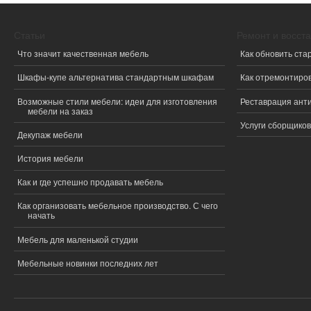
Статьи
Ремонт и восст
Что значит качественная мебель
Как обновить ста
Шкафы-купе альтернатива стандартным шкафам
Как отремонтиро
Возможные стили мебели: идеи для изготовления
Реставрация ант
мебели на заказ
Услуги сборщиков
Декупаж мебели
История мебели
Как и где успешно продавать мебель
Как организовать мебельное производство. С чего
начать
Мебель для маленькой студии
Мебельные новинки последних лет