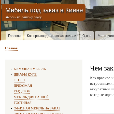
Меню учётной записи пользователя
Мебель под заказ в Киеве
Мебель по вашему вкусу
Горизонтальное меню
Главная
Как производится заказ мебели
О нас
Материал
Строка навигации
Главная
Чем зак
Изготовление мебели:
КУХОННАЯ МЕБЕЛЬ
ШКАФЫ-КУПЕ
Как красиво и
СТОЛЫ
встроенными ш
ПРИХОЖАЯ
аккуратный ш
ГАРДЕРОБ
которые идеал
МЕБЕЛЬ ДЛЯ ВАННОЙ
ГОСТИНАЯ
ОФИСНАЯ МЕБЕЛЬ НА ЗАКАЗ
ОФИСНАЯ МЕБЕЛЬ СО СКЛАДА