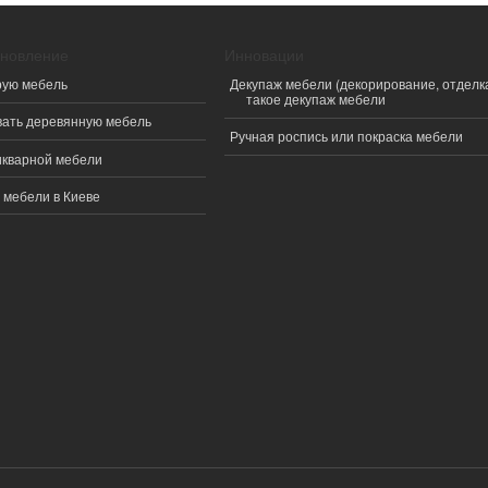
ановление
Инновации
рую мебель
Декупаж мебели (декорирование, отделка
такое декупаж мебели
вать деревянную мебель
Ручная роспись или покраска мебели
икварной мебели
 мебели в Киеве