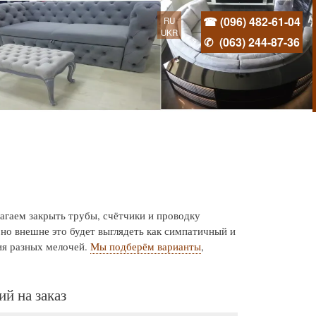
☎ (096) 482-61-04
RU
UKR
✆
(063) 244-87-36
агаем закрыть трубы, счётчики и проводку
но внешне это будет выглядеть как симпатичный и
ия разных мелочей.
Мы подберём варианты
,
й на заказ