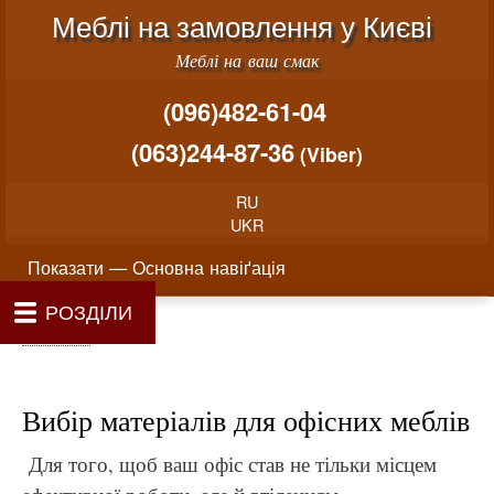
Меню облікового запису користувача
Перейти до основного вміст
Меблі на замовлення у Києві
Меблі на ваш смак
(096)482-61-04
(063)244-87-36
(Viber)
RU
UKR
Основна навіґація
Показати — Основна навіґація
РОЗДІЛИ
Як проводиться замовлення меблів
Вартість виготовлення меблів
Матеріали та фурнітура
Фотогалерея
Контакти
Головна
Про нас
Рядок навіґації
Головна
Вибір матеріалів для офісних меблів
Для того, щоб ваш офіс став не тільки місцем