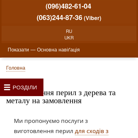
Меню облікового запису користувача
Перейти до основного вміст
(096)482-61-04
(063)244-87-36
(Viber)
RU
UKR
Основна навіґація
Показати — Основна навіґація
Як проводиться замовлення меблів
Вартість виготовлення меблів
Матеріали та фурнітура
Фотогалерея
Контакти
Головна
Про нас
Рядок навіґації
Головна
РОЗДІЛИ
Виготовлення перил з дерева та
металу на замовлення
Ми пропонуємо послуги з
виготовлення перил
для сходів з