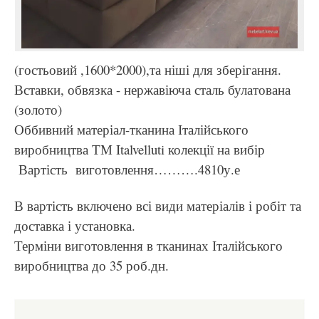
(гостьовий ,1600*2000),та ніші для зберігання.
Вставки, обвязка - нержавіюча сталь булатована
(золото)
Оббивний матеріал-тканина Італійського
виробництва ТМ Italvelluti колекції на вибір
Вартість виготовлення……….4810у.е
В вартість включено всі види матеріалів і робіт та
доставка і установка.
Терміни виготовлення в тканинах Італійського
виробництва до 35 роб.дн.
Изготовление мебели: