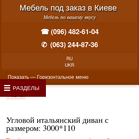
Меню учётной записи пользователя
Перейти к основному соде
Мебель под заказ в Киеве
Мебель по вашему вкусу
☎ (096) 482-61-04
✆
(063) 244-87-36
RU
UKR
Горизонтальное меню
Показать — Горизонтальное меню
РАЗДЕЛЫ
Как производится заказ мебели
Материалы и фурнитура
Фотогалерея
Контакты
Главная
Цены
О нас
Строка навигации
Главная
Угловой итальянский диван с
размером: 3000*110