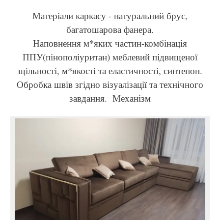
Матеріали каркасу - натуральний брус,
багатошарова фанера.
Наповнення м*яких частин-комбінація
ППУ(пінополіуритан) меблевий підвищеної
щільності, м*якості та еластичності, синтепон.
Обробка швів згідно візуалізації та технічного
завдання. Механізм