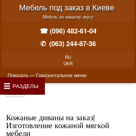
Меню учётной записи пользователя
Перейти к основному соде
Мебель под заказ в Киеве
Мебель по вашему вкусу
☎ (096) 482-61-04
✆
(063) 244-87-36
RU
UKR
Горизонтальное меню
Показать — Горизонтальное меню
РАЗДЕЛЫ
Как производится заказ мебели
Материалы и фурнитура
Фотогалерея
Контакты
Главная
Цены
О нас
Строка навигации
Главная
Кожаные диваны на заказ|
Изготовление кожаной мягкой
мебели