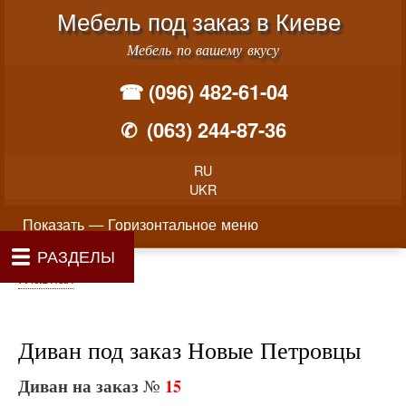
Меню учётной записи пользователя
Перейти к основному соде
Мебель под заказ в Киеве
Мебель по вашему вкусу
☎ (096) 482-61-04
✆
(063) 244-87-36
RU
UKR
Горизонтальное меню
Показать — Горизонтальное меню
РАЗДЕЛЫ
Как производится заказ мебели
Материалы и фурнитура
Фотогалерея
Контакты
Главная
Цены
О нас
Строка навигации
Главная
Диван под заказ Новые Петровцы
Диван на заказ
№
15