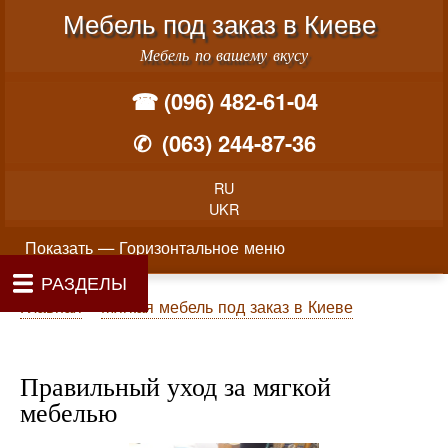
Меню учётной записи пользователя
Перейти к основному соде
Мебель под заказ в Киеве
Мебель по вашему вкусу
☎ (096) 482-61-04
✆
(063) 244-87-36
RU
UKR
Горизонтальное меню
Показать — Горизонтальное меню
РАЗДЕЛЫ
Как производится заказ мебели
Материалы и фурнитура
Фотогалерея
Контакты
Главная
Цены
О нас
Строка навигации
Главная
Мягкая мебель под заказ в Киеве
Правильный уход за мягкой
мебелью