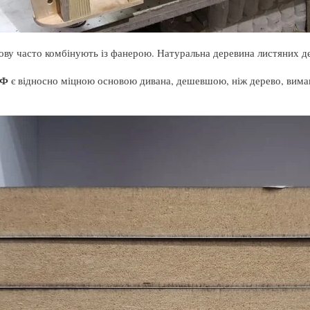
ову часто комбінують із фанерою. Натуральна деревина листяних де
ДФ
є відносно міцною основою дивана, дешевшою, ніж дерево, вимаг