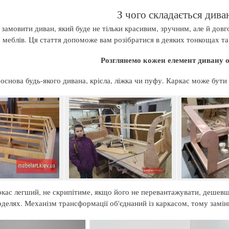
З чого складається дива
 замовити диван, який буде не тільки красивим, зручним, але й дов
х меблів. Ця стаття допоможе вам розібратися в деяких тонкощах та
Розглянемо кожен елемент дивану 
е основа будь-якого дивана, крісла, ліжка чи пуфу. Каркас може бут
кас легший, не скрипітиме, якщо його не перевантажувати, дешевше
делях. Механізм трансформації об'єднаний із каркасом, тому заміни