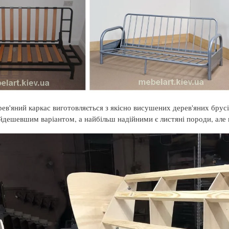
ев'яний каркас виготовляється з якісно висушених дерев'яних брус
йдешевшим варіантом, а найбільш надійними є листяні породи, але 