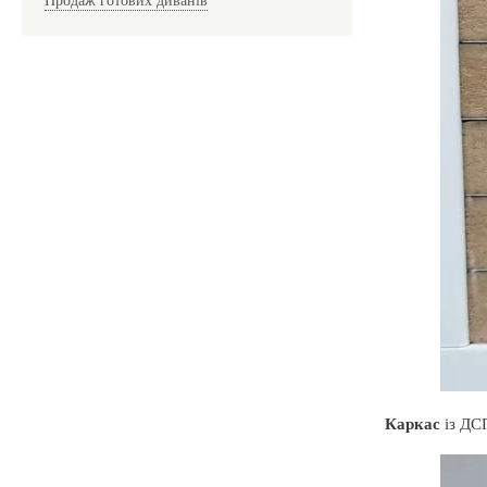
Каркас
із ДС