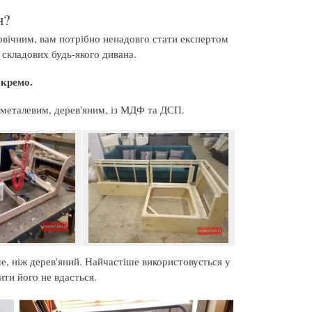
н?
говічним, вам потрібно ненадовго стати експертом
 складових будь-якого дивана.
окремо.
и металевим, дерев'яним, із МДФ та ДСП.
, ніж дерев'яний. Найчастіше використовується у
ти його не вдасться.