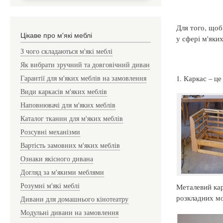
Для того, щоб
Цікаве про м'які меблі
у сфері м'яки
З чого складаються м'які меблі
Як вибрати зручний та довговічний диван
1. Каркас – ц
Гарантії для м'яких меблів на замовлення
Види каркасів м'яких меблів
Наповнювачі для м'яких меблів
Каталог тканин для м'яких меблів
Розсувні механізми
Вартість замовних м'яких меблів
Ознаки якісного дивана
Догляд за м'якими меблями
Розумні м'які меблі
Металевий кар
розкладних мо
Дивани для домашнього кінотеатру
Модульні дивани на замовлення