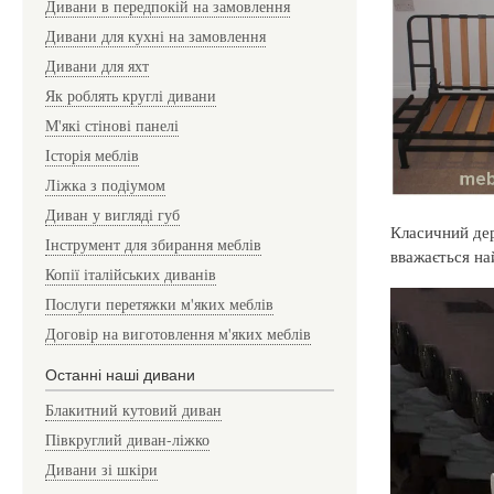
Дивани в передпокій на замовлення
Дивани для кухні на замовлення
Дивани для яхт
Як роблять круглі дивани
М'які стінові панелі
Історія меблів
Ліжка з подіумом
Диван у вигляді губ
Класичний дер
Інструмент для збирання меблів
вважається на
Копії італійських диванів
Послуги перетяжки м'яких меблів
Договір на виготовлення м'яких меблів
Останні наші дивани
Блакитний кутовий диван
Півкруглий диван-ліжко
Дивани зі шкіри