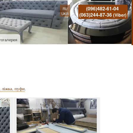
(096)482-61-04
RU
UKR
(063)244-87-36
(Viber)
тогалерея
, ліжка, пуфи
.