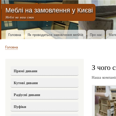
Меню облікового запису користувача
Меблі на замовлення у Києві
Меблі на ваш смак
Основна навіґація
Головна
Як проводиться замовлення меблів
Про нас
Мате
Рядок навіґації
Головна
З чого 
Прямі дивани
Наша компанія
Кутові дивани
Радіусні дивани
Пуфіки