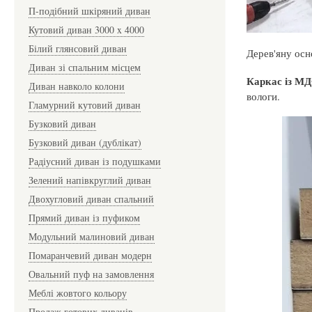
П-подібний шкіряний диван
Кутовий диван 3000 x 4000
Білий глянсовий диван
Дерев'яну осн
Диван зі спальним місцем
Каркас із М
Диван навколо колони
вологи.
Гламурний кутовий диван
Бузковий диван
Бузковий диван (дублікат)
Радіусний диван із подушками
Зелений напівкруглий диван
Двохугловий диван спальний
Прямий диван із пуфиком
Модульний малиновий диван
Помаранчевий диван модерн
Овальний пуф на замовлення
Меблі жовтого кольору
Продаж готових диванів