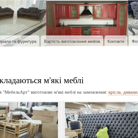
Перейти до основного вмісту
ріали та фурнітура
Вартість виготовлення меблів
Контакти
Фо
складаються м'які меблі
 "МебельАрт" виготовляє м'які меблі на замовлення:
крісла, дивани