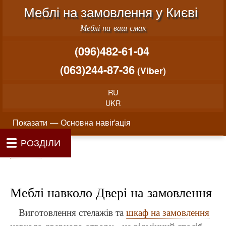
Меню облікового запису користувача
Перейти до основного вміст
Меблі на замовлення у Києві
Меблі на ваш смак
(096)482-61-04
(063)244-87-36
(Viber)
RU
UKR
Основна навіґація
Показати — Основна навіґація
РОЗДІЛИ
Як проводиться замовлення меблів
Вартість виготовлення меблів
Матеріали та фурнітура
Фотогалерея
Контакти
Головна
Про нас
Рядок навіґації
Головна
Меблі навколо Двері на замовлення
Виготовлення стелажів та
шкаф на замовлення