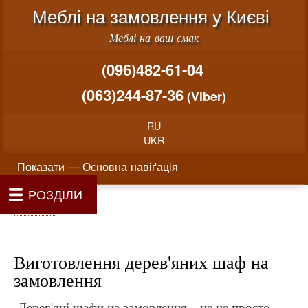
Меню облікового запису користувача
Перейти до основного вміст
Меблі на замовлення у Києві
Меблі на ваш смак
(096)482-61-04
(063)244-87-36
(Viber)
RU
UKR
Основна навіґація
Показати — Основна навіґація
РОЗДІЛИ
Як проводиться замовлення меблів
Вартість виготовлення меблів
Матеріали та фурнітура
Фотогалерея
Контакти
Головна
Про нас
Рядок навіґації
Головна
Виготовлення дерев'яних шаф на
замовлення
Дерев'яні шафи на замовлення – це не просто