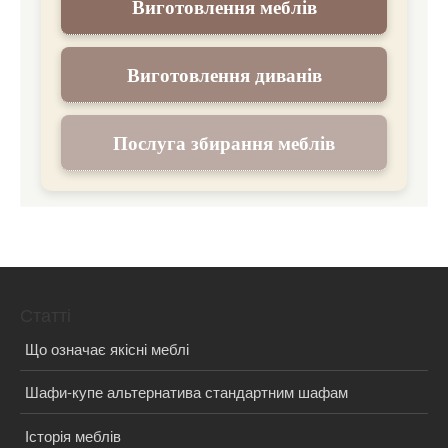
Виготовлення меблів
Виготовлення диванів
Послуга збирання меблів
Статті
Що означає якісні меблі
Шафи-купе альтернатива стандартним шафам
Історія меблів