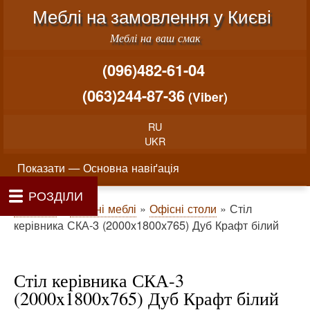
Меню облікового запису користувача
Перейти до основного вміст
Меблі на замовлення у Києві
Меблі на ваш смак
(096)482-61-04
(063)244-87-36
(Viber)
RU
UKR
Основна навіґація
Показати — Основна навіґація
РОЗДІЛИ
Як проводиться замовлення меблів
Вартість виготовлення меблів
Матеріали та фурнітура
Фотогалерея
Контакти
Головна
Про нас
Рядок навіґації
Головна
Офісні меблі
Офісні столи
Стіл
керівника СКА-3 (2000x1800x765) Дуб Крафт білий
Стіл керівника СКА-3
(2000x1800x765) Дуб Крафт білий