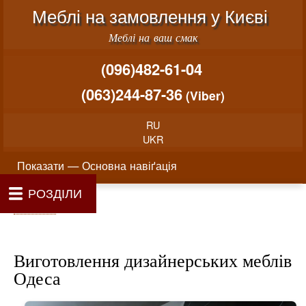
Меню облікового запису користувача
Перейти до основного вміст
Меблі на замовлення у Києві
Меблі на ваш смак
(096)482-61-04
(063)244-87-36
(Viber)
RU
UKR
Основна навіґація
Показати — Основна навіґація
РОЗДІЛИ
Як проводиться замовлення меблів
Вартість виготовлення меблів
Матеріали та фурнітура
Фотогалерея
Контакти
Головна
Про нас
Рядок навіґації
Головна
Виготовлення дизайнерських меблів
Одеса