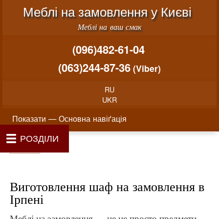
Меню облікового запису користувача
Перейти до основного вміст
Меблі на замовлення у Києві
Меблі на ваш смак
(096)482-61-04
(063)244-87-36
(Viber)
RU
UKR
Основна навіґація
Показати — Основна навіґація
РОЗДІЛИ
Як проводиться замовлення меблів
Вартість виготовлення меблів
Матеріали та фурнітура
Фотогалерея
Контакти
Головна
Про нас
Рядок навіґації
Головна
Виготовлення шаф на замовлення в
Ірпені
Меблі на замовлення — це не просто предмети