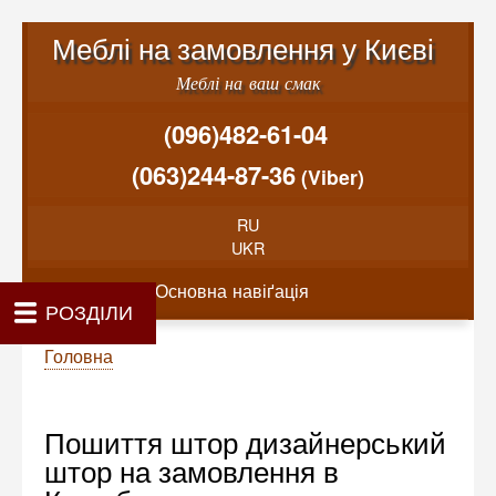
Меню облікового запису користувача
Перейти до основного вміст
Меблі на замовлення у Києві
Меблі на ваш смак
(096)482-61-04
(063)244-87-36
(Viber)
RU
UKR
Основна навіґація
Показати — Основна навіґація
РОЗДІЛИ
Як проводиться замовлення меблів
Вартість виготовлення меблів
Матеріали та фурнітура
Фотогалерея
Контакти
Головна
Про нас
Рядок навіґації
Головна
Пошиття штор дизайнерський
штор на замовлення в