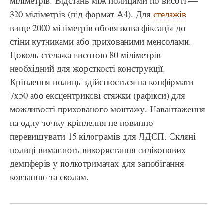
міліметрів. Відстань між полицями по висоті —
320 міліметрів (під формат А4). Для
стелажів
вище 2000 міліметрів обовязкова фіксація до
стіни кутниками або прихованими менсолами.
Цоколь стелажа висотою 80 міліметрів
необхідний для жорсткості конструкції.
Кріплення полиць здійснюється на конфірмати
7х50 або ексцентрикові стяжки (рафікси) для
можливості прихованого монтажу. Навантаження
на одну точку кріплення не повинно
перевищувати 15 кілограмів для ЛДСП. Скляні
полиці вимагають використання силіконових
демпферів у полкотримачах для запобігання
ковзанню та сколам.