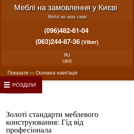
Меню облікового запису користувача
Перейти до основного вміст
Меблі на замовлення у Києві
Меблі на ваш смак
(096)482-61-04
(063)244-87-36
(Viber)
RU
UKR
Основна навіґація
Показати — Основна навіґація
РОЗДІЛИ
Як проводиться замовлення меблів
Вартість виготовлення меблів
Матеріали та фурнітура
Фотогалерея
Контакти
Головна
Про нас
Рядок навіґації
Головна
Золоті стандарти меблевого
конструювання: Гід від
професіонала