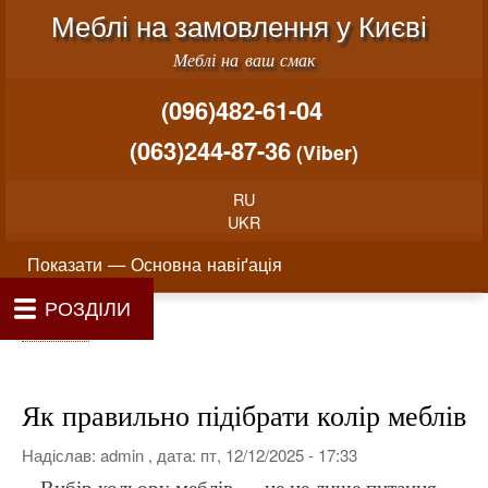
Меню облікового запису користувача
Перейти до основного вміст
Меблі на замовлення у Києві
Меблі на ваш смак
(096)482-61-04
(063)244-87-36
(Viber)
RU
UKR
Основна навіґація
Показати — Основна навіґація
РОЗДІЛИ
Як проводиться замовлення меблів
Вартість виготовлення меблів
Матеріали та фурнітура
Фотогалерея
Контакти
Головна
Про нас
Рядок навіґації
Головна
Як правильно підібрати колір меблів
Надіслав:
admin
, дата:
пт, 12/12/2025 - 17:33
Вибір кольору меблів — це не лише питання