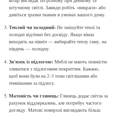
колір виглядає по-різному при денному та
штучному світлі. Завжди робіть «викраси» або
дивіться зразки тканин в умовах вашого дому.
Теплий чи холодний:
Не змішуйте теплі та
холодні відтінки без досвіду. Якщо вікна
виходять на північ — вибирайте теплу гаму, на
південь — холодну.
Зв'язок із підлогою:
Меблі не мають повністю
зливатися з підлоговим покриттям. Бажано,
щоб вони були на 2–3 тони світлішими або
темнішими за підлогу.
Матовість чи глянець:
Глянець додає світла за
рахунок віддзеркалень, але потребує частого
догляду. Матові поверхні виглядають більш