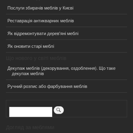
Послуги збирачів меблів у Києві
Реставрація антикварних меблів
Як відремонтувати дерев'яні меблі
Як оновити старі меблі
Що нового у світі меблів
Декупаж меблів (декорування, оздоблення). Що таке
декупаж меблів
Ручний розпис або фарбування меблів
Пошук
Догляд за меблями