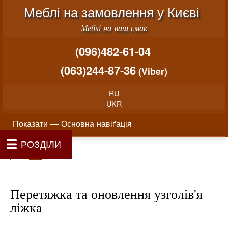
Меню облікового запису користувача
Перейти до основного вміст
Меблі на замовлення у Києві
Меблі на ваш смак
(096)482-61-04
(063)244-87-36
(Viber)
RU
UKR
Основна навіґація
Показати — Основна навіґація
РОЗДІЛИ
Як проводиться замовлення меблів
Вартість виготовлення меблів
Матеріали та фурнітура
Фотогалерея
Контакти
Головна
Про нас
Рядок навіґації
Головна
Перетяжка та оновлення узголів'я
ліжка