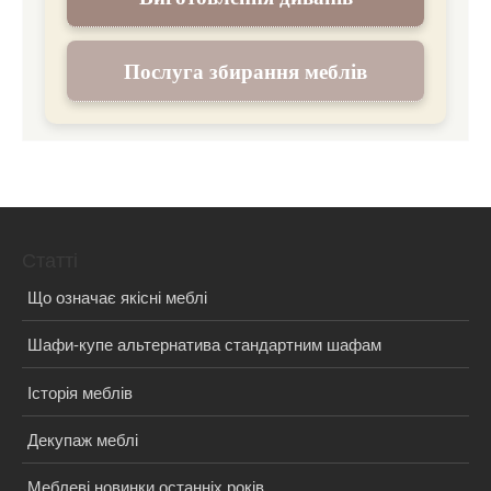
Послуга збирання меблів
Статті
Що означає якісні меблі
Шафи-купе альтернатива стандартним шафам
Історія меблів
Декупаж меблі
Меблеві новинки останніх років