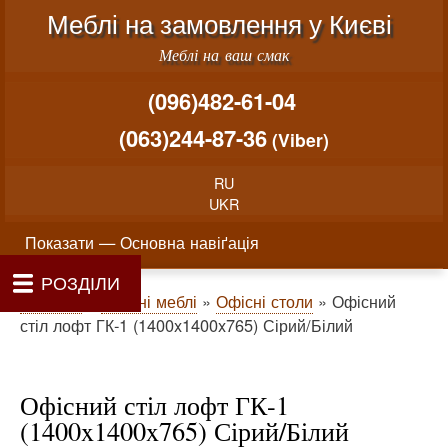
Меню облікового запису користувача
Перейти до основного вміст
Меблі на замовлення у Києві
Меблі на ваш смак
(096)482-61-04
(063)244-87-36
(Viber)
RU
UKR
Основна навіґація
Показати — Основна навіґація
РОЗДІЛИ
Як проводиться замовлення меблів
Вартість виготовлення меблів
Матеріали та фурнітура
Фотогалерея
Контакти
Головна
Про нас
Рядок навіґації
Головна
Офісні меблі
Офісні столи
Офісний
стіл лофт ГК-1 (1400x1400x765) Сірий/Білий
Офісний стіл лофт ГК-1
(1400x1400x765) Сірий/Білий