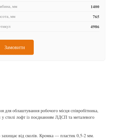
ибина, мм
1400
сота, мм
765
тикул
4986
Замовити
я для облаштування робочого місця співробітника,
н у стилі лофт із поєднанням ЛДСП та металевого
ахищає від сколів. Кромка — пластик 0,5-2 мм.