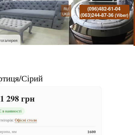
(096)482-61-04
RU
UKR
(063)244-87-36
(Viber)
тогалерея
ртиця/Сірий
1 298 грн
Є в наявності
тегорія:
Офісні столи
рина, мм
1600