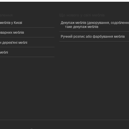
овлення
Що нового у світі меблів
меблів у Києві
Декупаж меблів (декорування, оздобленн
таке декупаж меблів
кварних меблів
Ручний розпис або фарбування меблів
 дерев'яні меблі
меблі