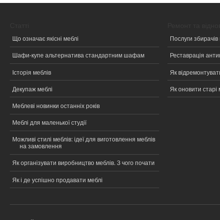
Статті
Ремонт та відн
Що означає якісні меблі
Послуги збирачів 
Шафи-купе альтернатива стандартним шафам
Реставрація анти
Історія меблів
Як відремонтувати
Декупаж меблі
Як оновити старі 
Меблеві новинки останніх років
Меблі для маленької студії
Можливі стилі меблів: ідеї для виготовлення меблів
на замовлення
Як організувати виробництво меблів. З чого почати
Як і де успішно продавати меблі