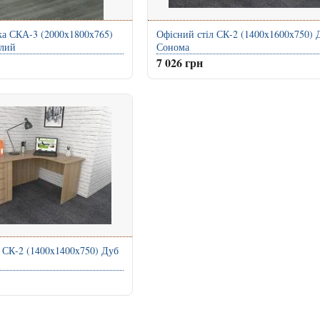
ка СКА-3 (2000x1800x765)
Офісний стіл СК-2 (1400x1600x750) 
ілий
Сонома
7 026 грн
 СК-2 (1400x1400x750) Дуб