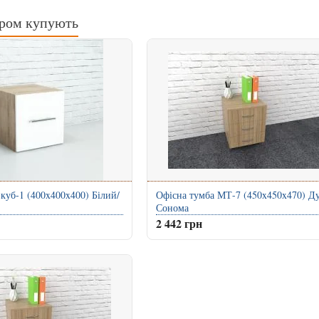
аром купують
 куб-1 (400x400x400) Білий/
Офісна тумба МТ-7 (450x450x470) Д
Сонома
2 442 грн