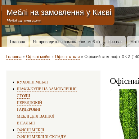
Меню облікового запису користувача
Меблі на замовлення у Києві
Меблі на ваш смак
Основна навіґація
Головна
Як проводиться замовлення меблів
Про нас
Мате
Рядок навіґації
Головна
Офісні меблі
Офісні столи
Офісний стіл лофт ХК-2 (140
Офісний
Виготовлення меблів:
КУХОННІ МЕБЛІ
ШАФИ-КУПЕ НА ЗАМОВЛЕННЯ
СТОЛИ
ПЕРЕДПОКІЙ
ГАРДЕРОБНІ
МЕБЛІ ДЛЯ ВАННОЇ
ВІТАЛЬНІ
ОФІСНІ МЕБЛІ
ОФІСНІ МЕБЛІ ЗІ СКЛАДУ