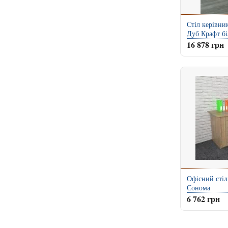
Стіл керівни
Дуб Крафт б
16 878 грн
Офісний стіл
Сонома
6 762 грн