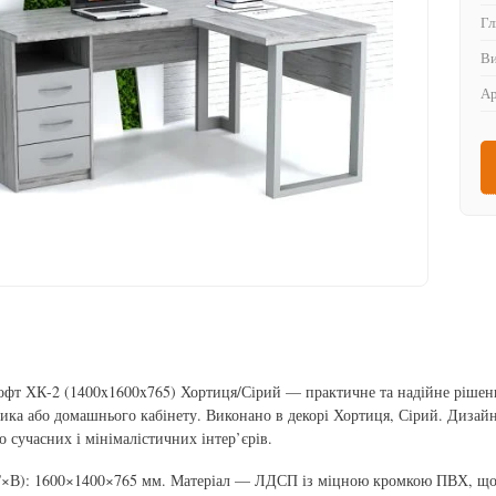
Гл
Ви
Ар
офт ХК-2 (1400x1600x765) Хортиця/Сірий — практичне та надійне рішенн
ника або домашнього кабінету. Виконано в декорі Хортиця, Сірий. Дизай
о сучасних і мінімалістичних інтер’єрів.
×В): 1600×1400×765 мм. Матеріал — ЛДСП із міцною кромкою ПВХ, що з