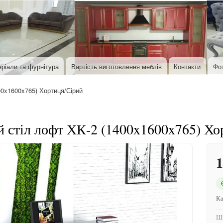
Перейти до основного вмісту
ріали та фурнітура
Вартість виготовлення меблів
Контакти
Фо
0x1600x765) Хортиця/Сірий
 стіл лофт ХК-2 (1400x1600x765) Хо
1
Ка
Ши