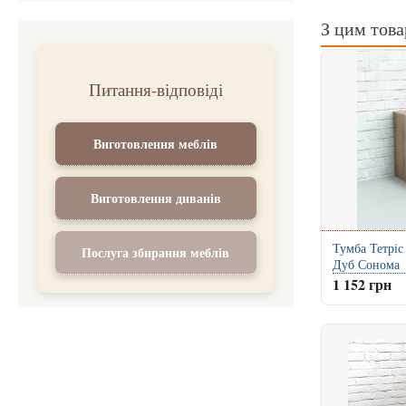
З цим тов
Питання-відповіді
Виготовлення меблів
Виготовлення диванів
Тумба Тетріс
Послуга збирання меблів
Дуб Сонома
1 152 грн