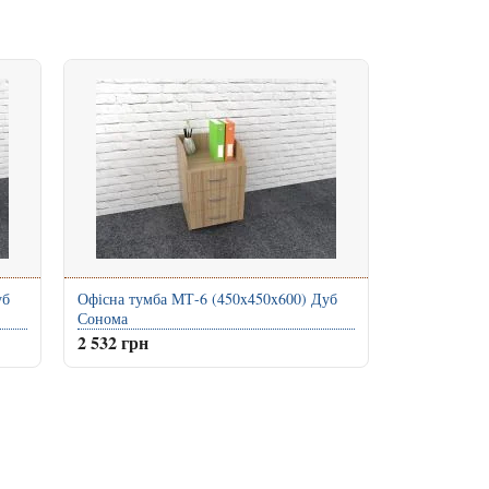
уб
Офісна тумба МТ-6 (450x450x600) Дуб
Сонома
2 532 грн