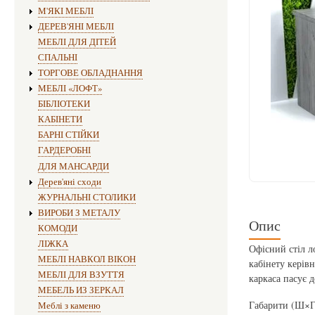
М'ЯКІ МЕБЛІ
ДЕРЕВ'ЯНІ МЕБЛІ
МЕБЛІ ДЛЯ ДІТЕЙ
СПАЛЬНІ
ТОРГОВЕ ОБЛАДНАННЯ
МЕБЛІ «ЛОФТ»
БІБЛІОТЕКИ
КАБІНЕТИ
БАРНІ СТІЙКИ
ГАРДЕРОБНІ
ДЛЯ МАНСАРДИ
Дерев'яні сходи
ЖУРНАЛЬНІ СТОЛИКИ
ВИРОБИ З МЕТАЛУ
Опис
КОМОДИ
ЛІЖКА
Офісний стіл л
МЕБЛІ НАВКОЛ ВІКОН
кабінету керів
МЕБЛІ ДЛЯ ВЗУТТЯ
каркаса пасує д
МЕБЕЛЬ ИЗ ЗЕРКАЛ
Габарити (Ш×Г
Меблі з каменю