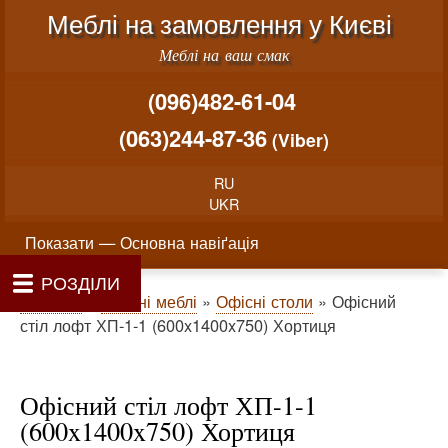
Меню облікового запису користувача
Перейти до основного вміст
Меблі на замовлення у Києві
Меблі на ваш смак
(096)482-61-04
(063)244-87-36
(Viber)
RU
UKR
Основна навіґація
Показати — Основна навіґація
РОЗДІЛИ
Як проводиться замовлення меблів
Вартість виготовлення меблів
Матеріали та фурнітура
Фотогалерея
Контакти
Головна
Про нас
Рядок навіґації
Головна
Офісні меблі
Офісні столи
Офісний
стіл лофт ХП-1-1 (600x1400x750) Хортиця
Офісний стіл лофт ХП-1-1
(600x1400x750) Хортиця