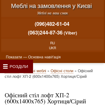
Меню облікового запису користувача
Перейти до основного вміст
Меблі на замовлення у Києві
Меблі на ваш смак
(096)482-61-04
(063)244-87-36
(Viber)
RU
UKR
Основна навіґація
Показати — Основна навіґація
РОЗДІЛИ
Як проводиться замовлення меблів
Вартість виготовлення меблів
Матеріали та фурнітура
Фотогалерея
Контакти
Головна
Про нас
Рядок навіґації
Головна
Офісні меблі
Офісні столи
Офісний
стіл лофт ХП-2 (600x1400x765) Хортиця/Сірий
Офісний стіл лофт ХП-2
(600x1400x765) Хортиця/Сірий