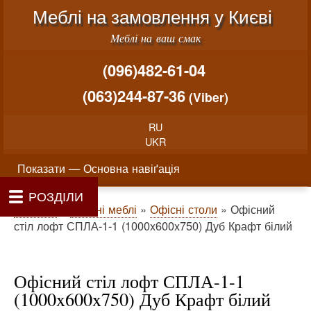
Меню облікового запису користувача
Перейти до основного вміст
Меблі на замовлення у Києві
Меблі на ваш смак
(096)482-61-04
(063)244-87-36
(Viber)
RU
UKR
Основна навіґація
Показати — Основна навіґація
РОЗДІЛИ
Як проводиться замовлення меблів
Вартість виготовлення меблів
Матеріали та фурнітура
Фотогалерея
Контакти
Головна
Про нас
Рядок навіґації
Головна
Офісні меблі
Офісні столи
Офісний
стіл лофт СПЛА-1-1 (1000x600x750) Дуб Крафт білий
Офісний стіл лофт СПЛА-1-1
(1000x600x750) Дуб Крафт білий