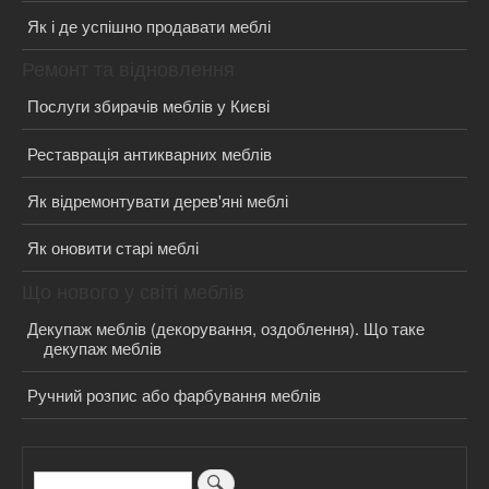
Як і де успішно продавати меблі
Ремонт та відновлення
Послуги збирачів меблів у Києві
Реставрація антикварних меблів
Як відремонтувати дерев'яні меблі
Як оновити старі меблі
Що нового у світі меблів
Декупаж меблів (декорування, оздоблення). Що таке
декупаж меблів
Ручний розпис або фарбування меблів
Пошук