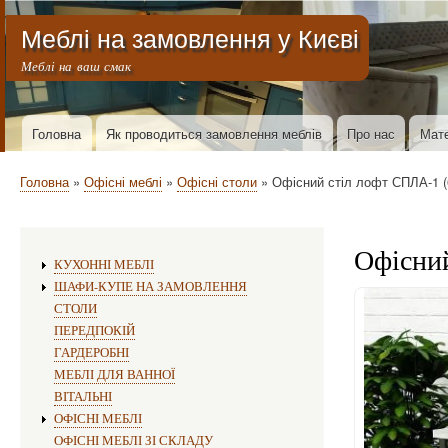
Меню облікового запису користувача
Меблі на замовлення у Києві
Меблі на ваш смак
Основна навіґація
Головна
Як проводиться замовлення меблів
Про нас
Мате
Рядок навіґації
Головна
Офісні меблі
Офісні столи
Офісний стіл лофт СПЛА-1 (
Офісний
Виготовлення меблів:
КУХОННІ МЕБЛІ
ШАФИ-КУПЕ НА ЗАМОВЛЕННЯ
СТОЛИ
ПЕРЕДПОКІЙ
ГАРДЕРОБНІ
МЕБЛІ ДЛЯ ВАННОЇ
ВІТАЛЬНІ
ОФІСНІ МЕБЛІ
ОФІСНІ МЕБЛІ ЗІ СКЛАДУ