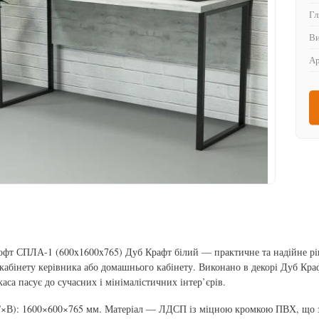
Гл
Ви
Ар
офт СПЛА-1 (600x1600x765) Дуб Крафт білий — практичне та надійне рі
 кабінету керівника або домашнього кабінету. Виконано в декорі Дуб Кр
аса пасує до сучасних і мінімалістичних інтер’єрів.
×В): 1600×600×765 мм. Матеріал — ЛДСП із міцною кромкою ПВХ, що за