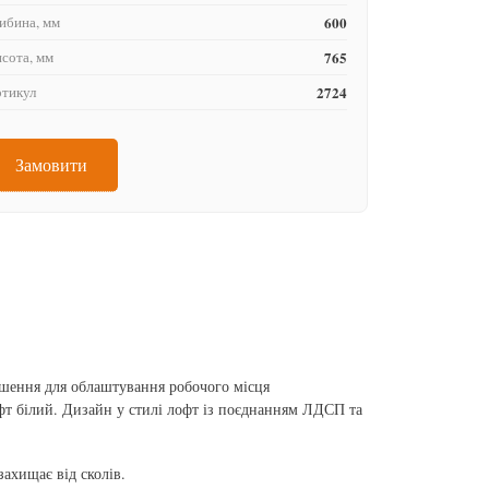
ибина, мм
600
сота, мм
765
тикул
2724
Замовити
шення для облаштування робочого місця
афт білий. Дизайн у стилі лофт із поєднанням ЛДСП та
хищає від сколів.