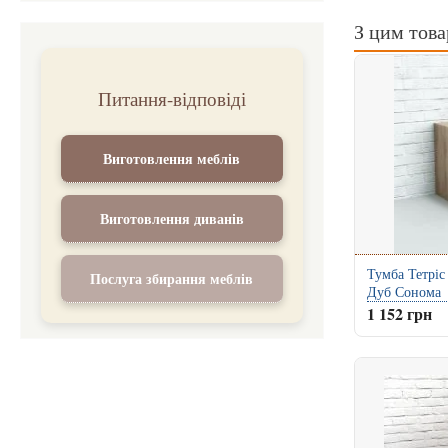
З цим тов
Питання-відповіді
Виготовлення меблів
Виготовлення диванів
Тумба Тетріс
Послуга збирання меблів
Дуб Сонома
1 152 грн