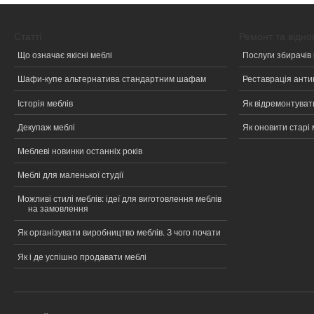
Статті
Ремонт та відн
Що означає якісні меблі
Послуги збирачів 
Шафи-купе альтернатива стандартним шафам
Реставрація анти
Історія меблів
Як відремонтувати
Декупаж меблі
Як оновити старі 
Меблеві новинки останніх років
Меблі для маленької студії
Можливі стилі меблів: ідеї для виготовлення меблів
на замовлення
Як організувати виробництво меблів. З чого почати
Як і де успішно продавати меблі