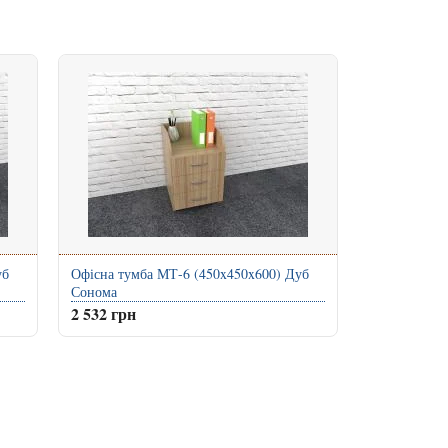
уб
Офісна тумба МТ-6 (450x450x600) Дуб
Сонома
2 532 грн