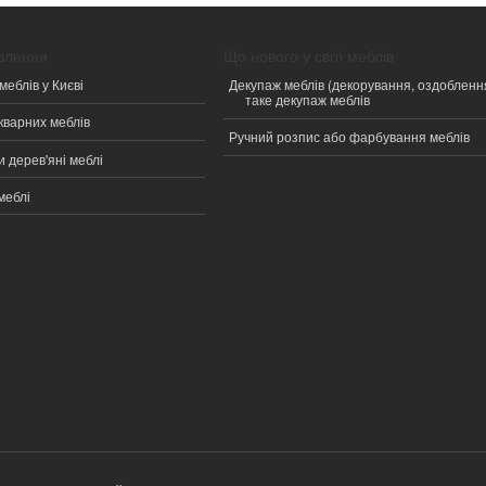
овлення
Що нового у світі меблів
меблів у Києві
Декупаж меблів (декорування, оздобленн
таке декупаж меблів
кварних меблів
Ручний розпис або фарбування меблів
 дерев'яні меблі
меблі