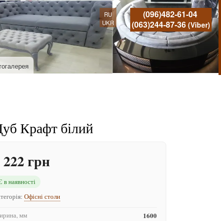
(096)482-61-04
RU
UKR
(063)244-87-36
(Viber)
тогалерея
Дуб Крафт білий
 222 грн
Є в наявності
тегорія:
Офісні столи
рина, мм
1600