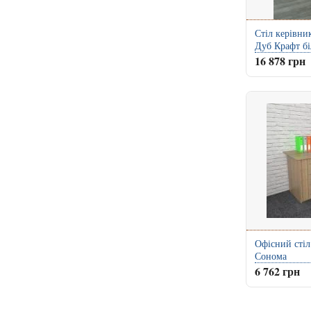
Стіл керівни
Дуб Крафт б
16 878 грн
Офісний стіл
Сонома
6 762 грн