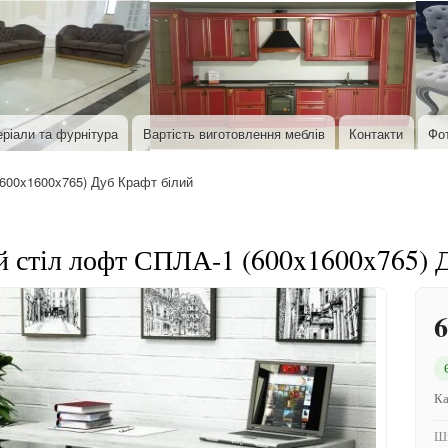
Перейти до основного вмісту
ріали та фурнітура
Вартість виготовлення меблів
Контакти
Фо
600x1600x765) Дуб Крафт білий
 стіл лофт СПЛА-1 (600x1600x765) 
6
Ка
Ши