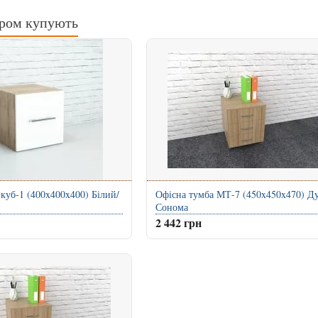
аром купують
 куб-1 (400x400x400) Білий/
Офісна тумба МТ-7 (450x450x470) Д
Сонома
2 442 грн