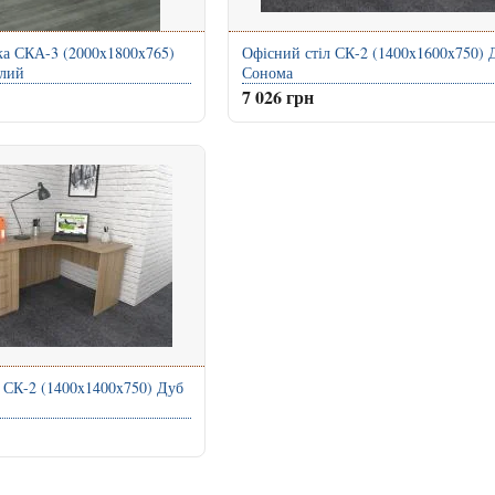
ка СКА-3 (2000x1800x765)
Офісний стіл СК-2 (1400x1600x750) 
ілий
Сонома
7 026 грн
 СК-2 (1400x1400x750) Дуб