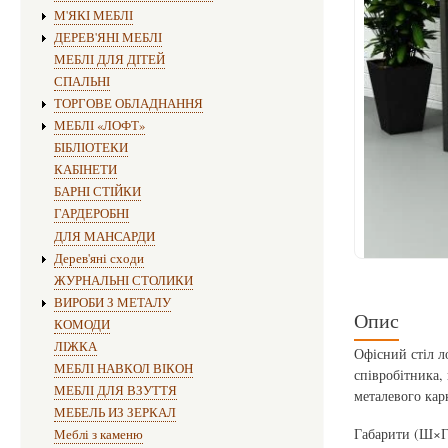
М'ЯКІ МЕБЛІ
ДЕРЕВ'ЯНІ МЕБЛІ
МЕБЛІ ДЛЯ ДІТЕЙ
СПАЛЬНІ
ТОРГОВЕ ОБЛАДНАННЯ
МЕБЛІ «ЛОФТ»
БІБЛІОТЕКИ
КАБІНЕТИ
БАРНІ СТІЙКИ
ГАРДЕРОБНІ
ДЛЯ МАНСАРДИ
Дерев'яні сходи
ЖУРНАЛЬНІ СТОЛИКИ
ВИРОБИ З МЕТАЛУ
Опис
КОМОДИ
ЛІЖКА
Офісний стіл л
МЕБЛІ НАВКОЛ ВІКОН
співробітника,
МЕБЛІ ДЛЯ ВЗУТТЯ
металевого карк
МЕБЕЛЬ ИЗ ЗЕРКАЛ
Габарити (Ш×Г
Меблі з каменю