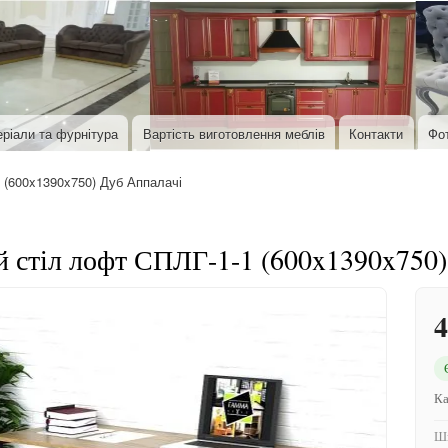
Перейти до основного вмісту
ріали та фурнітура
Вартість виготовлення меблів
Контакти
Фо
 (600x1390x750) Дуб Аппалачі
 стіл лофт СПЛГ-1-1 (600x1390x750)
4
Ка
Ши