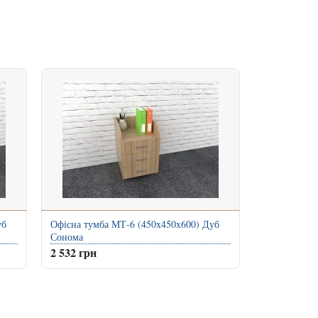
уб
Офісна тумба МТ-6 (450x450x600) Дуб
Сонома
2 532 грн