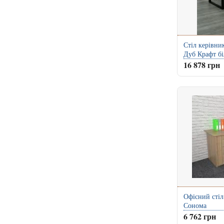
Стіл керівни
Дуб Крафт б
16 878 грн
Офісний стіл
Сонома
6 762 грн