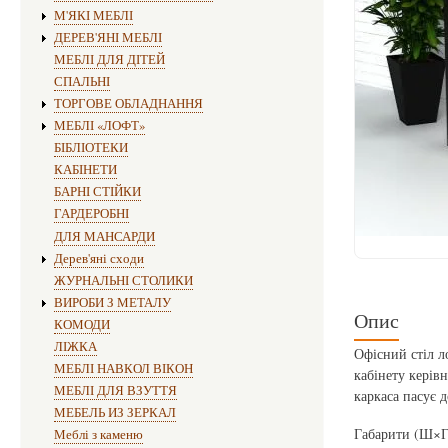
М'ЯКІ МЕБЛІ
ДЕРЕВ'ЯНІ МЕБЛІ
МЕБЛІ ДЛЯ ДІТЕЙ
СПАЛЬНІ
ТОРГОВЕ ОБЛАДНАННЯ
МЕБЛІ «ЛОФТ»
БІБЛІОТЕКИ
КАБІНЕТИ
БАРНІ СТІЙКИ
ГАРДЕРОБНІ
ДЛЯ МАНСАРДИ
Дерев'яні сходи
ЖУРНАЛЬНІ СТОЛИКИ
ВИРОБИ З МЕТАЛУ
Опис
КОМОДИ
ЛІЖКА
Офісний стіл л
МЕБЛІ НАВКОЛ ВІКОН
кабінету керів
МЕБЛІ ДЛЯ ВЗУТТЯ
каркаса пасує д
МЕБЕЛЬ ИЗ ЗЕРКАЛ
Габарити (Ш×Г
Меблі з каменю