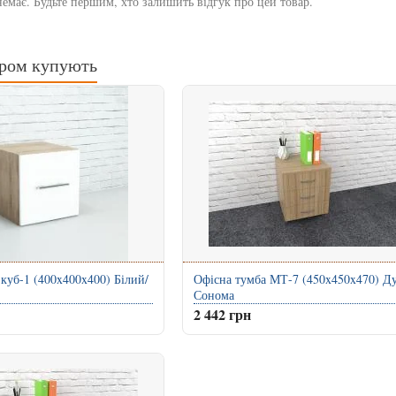
немає. Будьте першим, хто залишить відгук про цей товар.
аром купують
 куб-1 (400x400x400) Білий/
Офісна тумба МТ-7 (450x450x470) Д
Сонома
2 442 грн