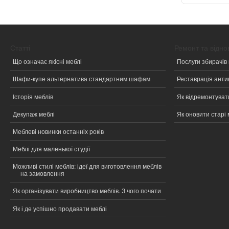
Статті
Ремонт та відн
Що означає якісні меблі
Послуги збирачів 
Шафи-купе альтернатива стандартним шафам
Реставрація анти
Історія меблів
Як відремонтувати
Декупаж меблі
Як оновити старі 
Меблеві новинки останніх років
Меблі для маленької студії
Можливі стилі меблів: ідеї для виготовлення меблів
на замовлення
Як організувати виробництво меблів. З чого почати
Як і де успішно продавати меблі