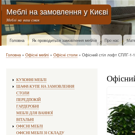
Меню облікового запису користувача
Меблі на замовлення у Києві
Меблі на ваш смак
Основна навіґація
Головна
Як проводиться замовлення меблів
Про нас
Мате
Рядок навіґації
Головна
Офісні меблі
Офісні столи
Офісний стіл лофт СПЛГ-1-1
Офісний
Виготовлення меблів:
КУХОННІ МЕБЛІ
ШАФИ-КУПЕ НА ЗАМОВЛЕННЯ
СТОЛИ
ПЕРЕДПОКІЙ
ГАРДЕРОБНІ
МЕБЛІ ДЛЯ ВАННОЇ
ВІТАЛЬНІ
ОФІСНІ МЕБЛІ
ОФІСНІ МЕБЛІ ЗІ СКЛАДУ