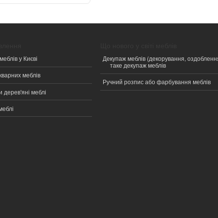
овлення
Що нового у світі меблів
меблів у Києві
Декупаж меблів (декорування, оздобленн
таке декупаж меблів
кварних меблів
Ручний розпис або фарбування меблів
 дерев'яні меблі
меблі