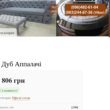
(096)482-61-04
RU
UKR
(063)244-87-36
(Viber)
тогалерея
 Дуб Аппалачі
 806 грн
Є в наявності
тегорія:
Офісні столи
рина, мм
1390