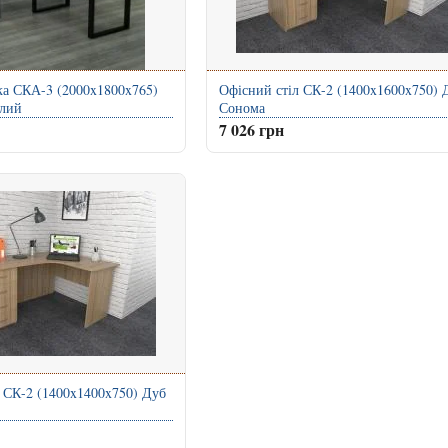
ка СКА-3 (2000x1800x765)
Офісний стіл СК-2 (1400x1600x750) 
ілий
Сонома
7 026 грн
 СК-2 (1400x1400x750) Дуб