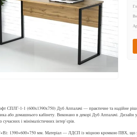
Гл
Ви
Ар
офт СПЛГ-1-1 (600x1390x750) Дуб Аппалачі — практичне та надійне ріше
ника або домашнього кабінету. Виконано в декорі Дуб Аппалачі. Дизайн 
о сучасних і мінімалістичних інтер’єрів.
×В): 1390×600×750 мм. Матеріал — ЛДСП із міцною кромкою ПВХ, що за