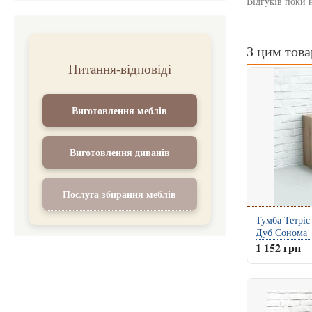
Відгуків поки 
З цим тов
Питання-відповіді
Виготовлення меблів
Виготовлення диванів
Послуга збирання меблів
Тумба Тетріс
Дуб Сонома
1 152 грн