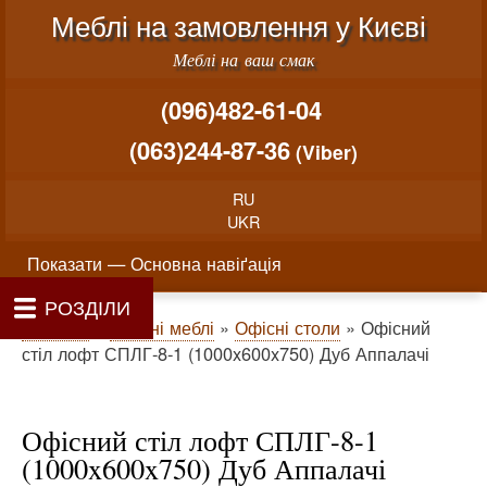
Меню облікового запису користувача
Перейти до основного вміст
Меблі на замовлення у Києві
Меблі на ваш смак
(096)482-61-04
(063)244-87-36
(Viber)
RU
UKR
Основна навіґація
Показати — Основна навіґація
РОЗДІЛИ
Як проводиться замовлення меблів
Вартість виготовлення меблів
Матеріали та фурнітура
Фотогалерея
Контакти
Головна
Про нас
Рядок навіґації
Головна
Офісні меблі
Офісні столи
Офісний
стіл лофт СПЛГ-8-1 (1000x600x750) Дуб Аппалачі
Офісний стіл лофт СПЛГ-8-1
(1000x600x750) Дуб Аппалачі