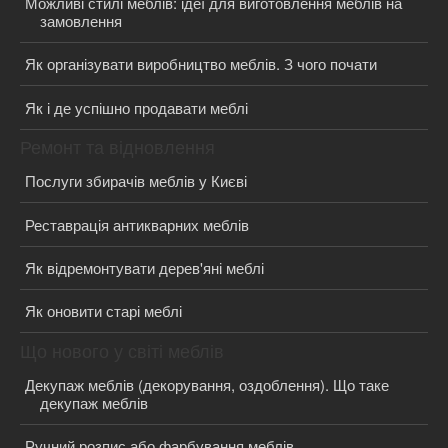
Можливі стилі меблів: ідеї для виготовлення меблів на
замовлення
Як організувати виробництво меблів. З чого почати
Як і де успішно продавати меблі
Ремонт та відновлення
Послуги збирачів меблів у Києві
Реставрація антикварних меблів
Як відремонтувати дерев'яні меблі
Як оновити старі меблі
Що нового у світі меблів
Декупаж меблів (декорування, оздоблення). Що таке
декупаж меблів
Ручний розпис або фарбування меблів