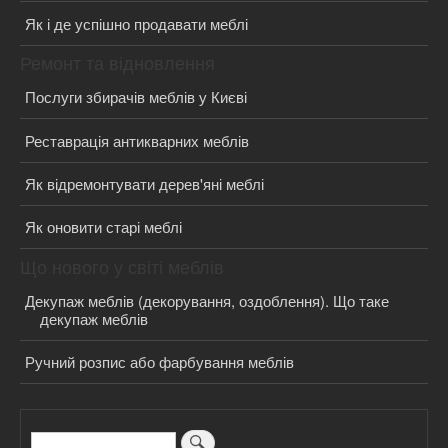
Як і де успішно продавати меблі
Ремонт та відновлення
Послуги збирачів меблів у Києві
Реставрація антикварних меблів
Як відремонтувати дерев'яні меблі
Як оновити старі меблі
Що нового у світі меблів
Декупаж меблів (декорування, оздоблення). Що таке
декупаж меблів
Ручний розпис або фарбування меблів
Пошук