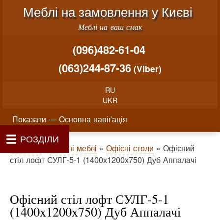
Меню облікового запису користувача
Перейти до основного вміст
Меблі на замовлення у Києві
Меблі на ваш смак
(096)482-61-04
(063)244-87-36
(Viber)
RU
UKR
Основна навіґація
Показати — Основна навіґація
РОЗДІЛИ
Як проводиться замовлення меблів
Вартість виготовлення меблів
Матеріали та фурнітура
Фотогалерея
Контакти
Головна
Про нас
Рядок навіґації
Головна
Офісні меблі
Офісні столи
Офісний
стіл лофт СУЛГ-5-1 (1400x1200x750) Дуб Аппалачі
Офісний стіл лофт СУЛГ-5-1
(1400x1200x750) Дуб Аппалачі