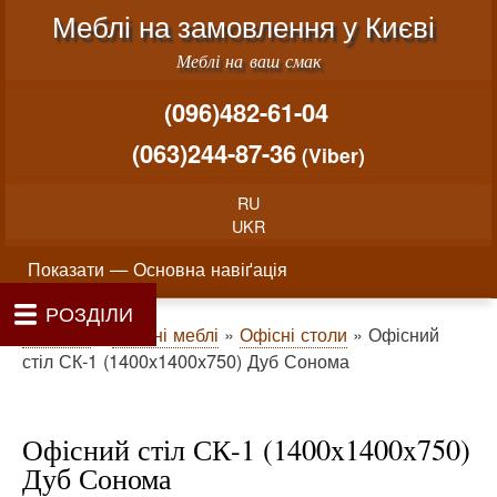
Меню облікового запису користувача
Перейти до основного вміст
Меблі на замовлення у Києві
Меблі на ваш смак
(096)482-61-04
(063)244-87-36
(Viber)
RU
UKR
Основна навіґація
Показати — Основна навіґація
РОЗДІЛИ
Як проводиться замовлення меблів
Вартість виготовлення меблів
Матеріали та фурнітура
Фотогалерея
Контакти
Головна
Про нас
Рядок навіґації
Головна
Офісні меблі
Офісні столи
Офісний
стіл СК-1 (1400x1400x750) Дуб Сонома
Офісний стіл СК-1 (1400x1400x750)
Дуб Сонома