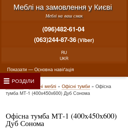
Меню облікового запису користувача
Перейти до основного вміст
Меблі на замовлення у Києві
Меблі на ваш смак
(096)482-61-04
(063)244-87-36
(Viber)
RU
UKR
Основна навіґація
Показати — Основна навіґація
РОЗДІЛИ
Як проводиться замовлення меблів
Вартість виготовлення меблів
Матеріали та фурнітура
Фотогалерея
Контакти
Головна
Про нас
Рядок навіґації
Головна
Офісні меблі
Офісні тумби
Офісна
тумба МТ-1 (400x450x600) Дуб Сонома
Офісна тумба МТ-1 (400x450x600)
Дуб Сонома