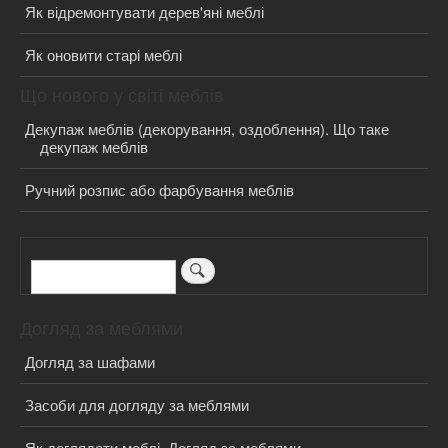
Як відремонтувати дерев'яні меблі
Як оновити старі меблі
Що нового у світі меблів
Декупаж меблів (декорування, оздоблення). Що таке
декупаж меблів
Ручний розпис або фарбування меблів
Пошук
Догляд за меблями
Догляд за шафами
Засоби для догляду за меблями
Як доглядати меблі. Догляд за меблями