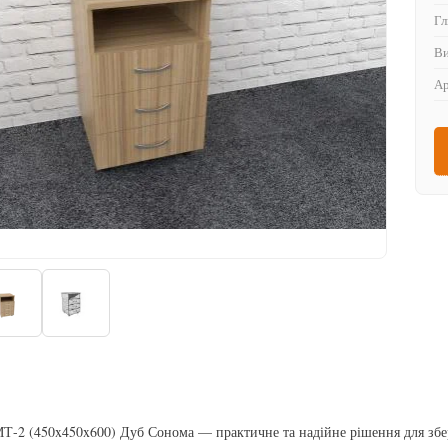
Гл
Ви
Ар
Т-2 (450x450x600) Дуб Сонома — практичне та надійне рішення для збері