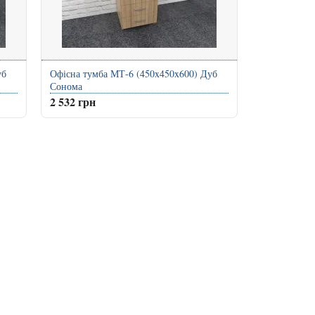
уб
Офісна тумба МТ-6 (450x450x600) Дуб
Сонома
2 532 грн