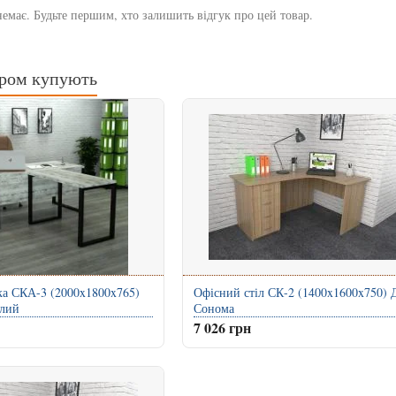
немає. Будьте першим, хто залишить відгук про цей товар.
аром купують
ка СКА-3 (2000x1800x765)
Офісний стіл СК-2 (1400x1600x750) 
ілий
Сонома
7 026 грн