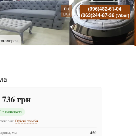
(096)482-61-04
RU
UKR
(063)244-87-36
(Viber)
тогалерея
ма
 736 грн
Є в наявності
тегорія:
Офісні тумби
рина, мм
450