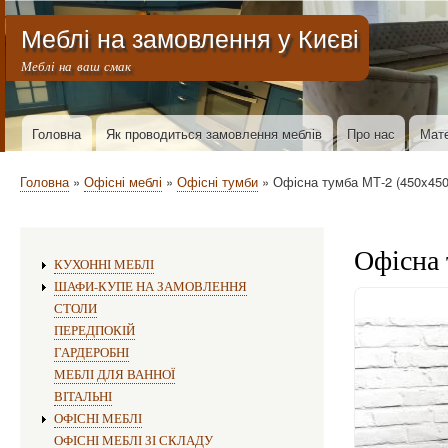
Меню облікового запису користувача
Меблі на замовлення у Києві
Меблі на ваш смак
Основна навіґація
Головна
Як проводиться замовлення меблів
Про нас
Мате
Рядок навіґації
Головна
Офісні меблі
Офісні тумби
Офісна тумба МТ-2 (450x450
Офісна 
Виготовлення меблів:
КУХОННІ МЕБЛІ
ШАФИ-КУПЕ НА ЗАМОВЛЕННЯ
СТОЛИ
ПЕРЕДПОКІЙ
ГАРДЕРОБНІ
МЕБЛІ ДЛЯ ВАННОЇ
ВІТАЛЬНІ
ОФІСНІ МЕБЛІ
ОФІСНІ МЕБЛІ ЗІ СКЛАДУ