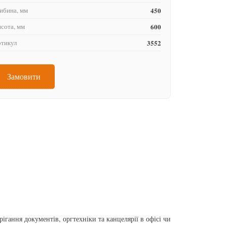
ибина, мм
450
сота, мм
600
тикул
3552
Замовити
гання документів, оргтехніки та канцелярії в офісі чи