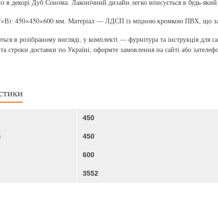
о в декорі Дуб Сонома. Лаконічний дизайн легко вписується в будь-який
×В): 450×450×600 мм. Матеріал — ЛДСП із міцною кромкою ПВХ, що зах
ться в розібраному вигляді, у комплекті — фурнітура та інструкція для 
 та строки доставки по Україні, оформте замовлення на сайті або зателеф
стики
450
м
450
600
3552