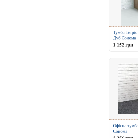
Тумба Тетріс
Дуб Сонома
1 152 грн
Офісна тумб
Сонома
2 256 грн