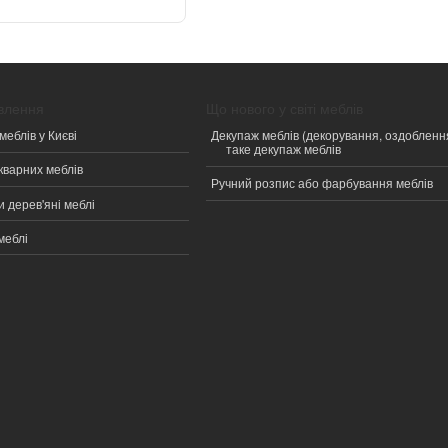
овлення
Що нового у світі меблів
меблів у Києві
Декупаж меблів (декорування, оздобленн
таке декупаж меблів
кварних меблів
Ручний розпис або фарбування меблів
 дерев'яні меблі
меблі