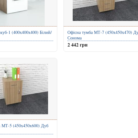
 куб-1 (400x400x400) Білий/
Офісна тумба МТ-7 (450x450x470) Д
Сонома
2 442 грн
а МТ-5 (450x450x600) Дуб