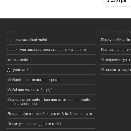
Статті
Ремонт та відн
Що означає якісні меблі
Послуги збирачів 
Шафи-купе альтернатива стандартним шафам
Реставрація анти
Історія меблів
Як відремонтувати
Декупаж меблі
Як оновити старі 
Меблеві новинки останніх років
Меблі для маленької студії
Можливі стилі меблів: ідеї для виготовлення меблів
на замовлення
Як організувати виробництво меблів. З чого почати
Як і де успішно продавати меблі