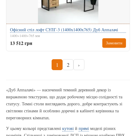
Офісний стіл лофт СУЛГ-3 (1400x1400x765) Дуб Аппалачі
1400×1400×765 мм
13 512 грн
Замовити
1
2
›
«Дуб Аппалачі» — насичений темний деревний декор із
вираженою текстурою, що додає робочому місцю солідності та
статусу. Темні столи виглядають дорого, добре контрастують зі
світлими стінами й особливо доречні в кабінеті керівника та
переговорних кімнатах.
У цьому кольорі представлені
кутові
й
прямі
моделі різних
розмірів. Стільниці з ламінованої ДСП із міцною крайкою ПВХ