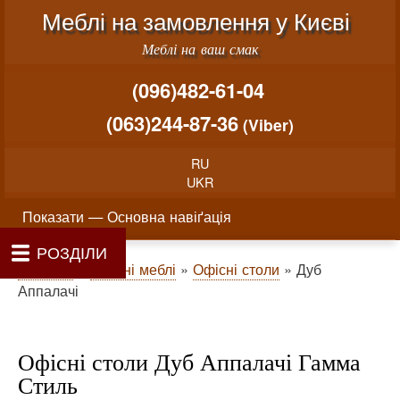
Меню облікового запису користувача
Перейти до основного вміст
Меблі на замовлення у Києві
Меблі на ваш смак
(096)482-61-04
(063)244-87-36
(Viber)
RU
UKR
Основна навіґація
Показати — Основна навіґація
РОЗДІЛИ
Як проводиться замовлення меблів
Вартість виготовлення меблів
Матеріали та фурнітура
Фотогалерея
Контакти
Головна
Про нас
Рядок навіґації
Головна
Офісні меблі
Офісні столи
Дуб
Аппалачі
Офісні столи Дуб Аппалачі Гамма
Стиль