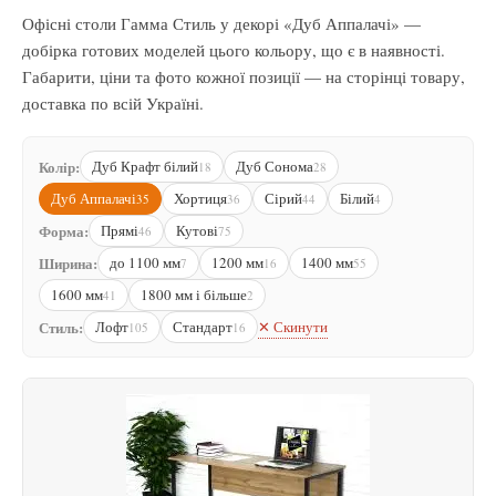
Офісні столи Гамма Стиль у декорі «Дуб Аппалачі» —
добірка готових моделей цього кольору, що є в наявності.
Габарити, ціни та фото кожної позиції — на сторінці товару,
доставка по всій Україні.
Колір:
Дуб Крафт білий
Дуб Сонома
18
28
Дуб Аппалачі
Хортиця
Сірий
Білий
35
36
44
4
Форма:
Прямі
Кутові
46
75
Ширина:
до 1100 мм
1200 мм
1400 мм
7
16
55
1600 мм
1800 мм і більше
41
2
✕ Скинути
Стиль:
Лофт
Стандарт
105
16