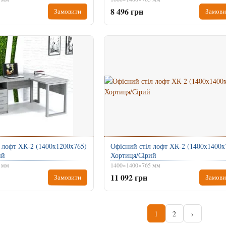
8 496 грн
Замовити
Замови
 лофт ХК-2 (1400x1200x765)
Офісний стіл лофт ХК-2 (1400x1400x
ий
Хортиця/Сірий
 мм
1400×1400×765 мм
11 092 грн
Замовити
Замови
1
2
›