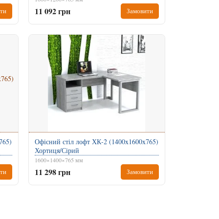
11 092 грн
ти
Замовити
765)
Офісний стіл лофт ХК-2 (1400x1600x765)
Хортиця/Сірий
1600×1400×765 мм
11 298 грн
ти
Замовити