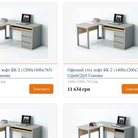
 лофт БК-2 (1200x1600x765)
Офісний стіл лофт БК-2 (1400x1200x
онома
Сірий/Дуб Сонома
 мм
1400×1200×765 мм
11 634 грн
Замовити
Замови