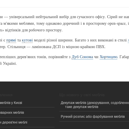
оли — універсальний нейтральний вибір для сучасного офісу. Сірий не нав
 та м'якими меблями, тому однаково доречний і в просторому open-space, і
» відтінків для робочого простору.
рі є
прямі
та
кутові
моделі різної ширини. Багато з них виконані в стилі
ктер. Стільниця — ламінована ДСП із міцною крайкою ПВХ.
тепліших дерев'яних тонів, порівняйте з
Дуб Сонома
чи
Хортицею
. Габа
й Україні.
овлення
Що нового у світі меблів
меблів у Києві
Декупаж меблів (декорування, оздобленн
таке декупаж меблів
кварних меблів
Ручний розпис або фарбування меблів
 дерев'яні меблі