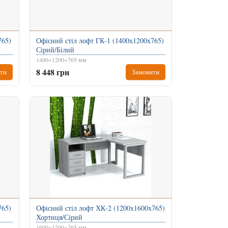
765)
Офісний стіл лофт ГК-1 (1400x1200x765)
Сірий/Білий
1400×1200×765 мм
8 448 грн
ти
Замовити
765)
Офісний стіл лофт ХК-2 (1200x1600x765)
Хортиця/Сірий
1600×1200×765 мм