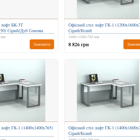
 лофт БК-3Т
Офісний стіл лофт ГК-1 (1200x1600x
750) Сірий/Дуб Сонома
Сірий/Білий
 мм
1600×1200×765 мм
8 826 грн
Замовити
Замови
 лофт ГК-1 (1400x1400x765)
Офісний стіл лофт ГК-1 (1400x1600x
Сірий/Білий
 мм
1600×1400×765 мм