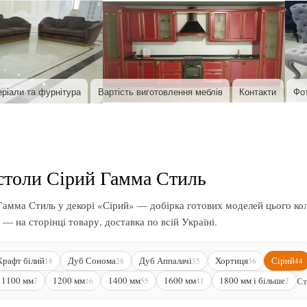
Перейти до основного вмісту
ріали та фурнітура
Вартість виготовлення меблів
Контакти
Фо
столи Сірий Гамма Стиль
Гамма Стиль у декорі «Сірий» — добірка готових моделей цього коль
 — на сторінці товару, доставка по всій Україні.
Крафт білий
Дуб Сонома
Дуб Аппалачі
Хортиця
Сірий
18
28
35
36
44
 1100 мм
1200 мм
1400 мм
1600 мм
1800 мм і більше
Ст
7
16
55
41
2