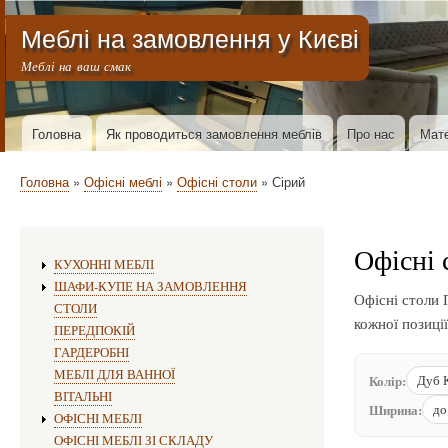
Меню облікового запису користувача
Меблі на замовлення у Києві
Меблі на ваш смак
Основна навіґація
Головна
Як проводиться замовлення меблів
Про нас
Мате
Рядок навіґації
Головна
Офісні меблі
Офісні столи
Сірий
Офісні 
Виготовлення меблів:
КУХОННІ МЕБЛІ
ШАФИ-КУПЕ НА ЗАМОВЛЕННЯ
Офісні столи 
СТОЛИ
кожної позиції
ПЕРЕДПОКІЙ
ГАРДЕРОБНІ
МЕБЛІ ДЛЯ ВАННОЇ
Колір:
Дуб 
ВІТАЛЬНІ
Ширина:
до
ОФІСНІ МЕБЛІ
ОФІСНІ МЕБЛІ ЗІ СКЛАДУ