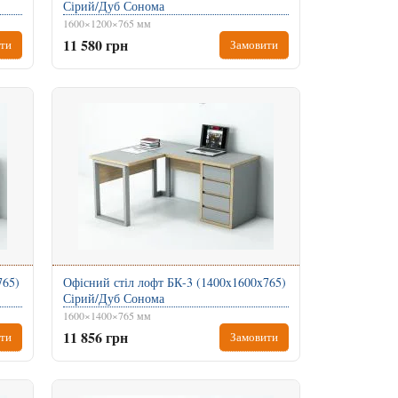
Сірий/Дуб Сонома
1600×1200×765 мм
11 580 грн
ти
Замовити
765)
Офісний стіл лофт БК-3 (1400x1600x765)
Сірий/Дуб Сонома
1600×1400×765 мм
11 856 грн
ти
Замовити