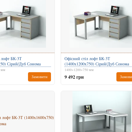
 лофт БК-3Т
Офісний стіл лофт БК-3Т
750) Сірий/Дуб Сонома
(1400x1200x750) Сірий/Дуб Сонома
 мм
1400×1200×750 мм
9 492 грн
Замовити
Замови