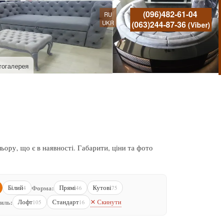
(096)482-61-04
RU
UKR
(063)244-87-36
(Viber)
тогалерея
ору, що є в наявності. Габарити, ціни та фото
Білий
Форма:
Прямі
Кутові
4
46
75
✕ Скинути
иль:
Лофт
Стандарт
105
16