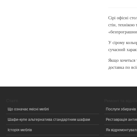
Сірі офісні ст
стін, технікою
«безпрограшних
У сірому кольо
сучасний хара
Якщо хочеться 
доставка по всі
Статті
Ремонт та відн
Що означає якісні меблі
Послуги збирачів 
Шафи-купе альтернатива стандартним шафам
Реставрація анти
Історія меблів
Як відремонтувати