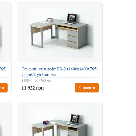
765)
Офісний стіл лофт БК-2 (1400x1400x765)
Сірий/Дуб Сонома
1400×1400×765 мм
11 922 грн
ти
Замовити