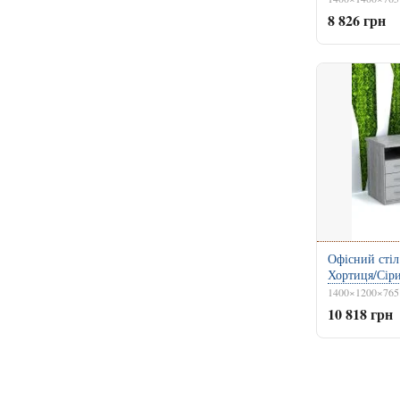
8 826 грн
Офісний стіл
Хортиця/Сір
1400×1200×765
10 818 грн