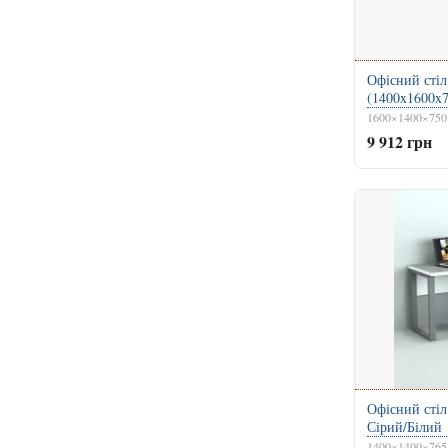
Офісний стіл
(1400x1600x
1600×1400×750
9 912 грн
Офісний стіл
Сірий/Білий
1400×1400×765