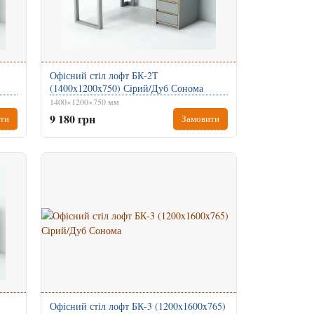
Офісний стіл лофт БК-2Т
(1400x1200x750) Сірий/Дуб Сонома
1400×1200×750 мм
9 180 грн
ти
Замовити
Офісний стіл лофт БК-3 (1200x1600x765)