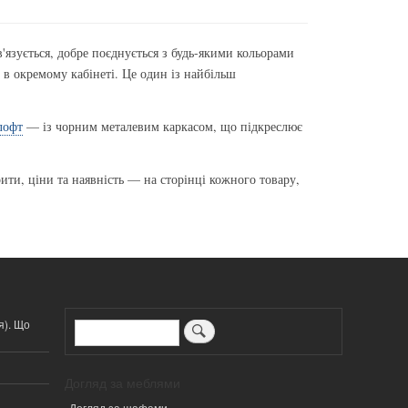
'язується, добре поєднується з будь-якими кольорами
 в окремому кабінеті. Це один із найбільш
лофт
— із чорним металевим каркасом, що підкреслює
рити, ціни та наявність — на сторінці кожного товару,
я). Що
Пошук
Догляд за меблями
Догляд за шафами