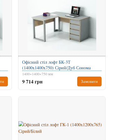
Офісний стіл лофт БК-3Т
(1400x1400x750) Сірий/Дуб Сонома
1400×1400×750 мм
9 714 грн
ти
Замовити