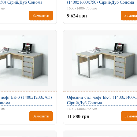
750) Сірий/Дуб Сонома
(1400x1600x750) Сірий/Дуб Сонома
 мм
1600×1400×750 мм
9 624 грн
Замовити
Замови
 лофт БК-3 (1400x1200x765)
Офісний стіл лофт БК-3 (1400x1400x
онома
Сірий/Дуб Сонома
 мм
1400×1400×765 мм
11 580 грн
Замовити
Замови