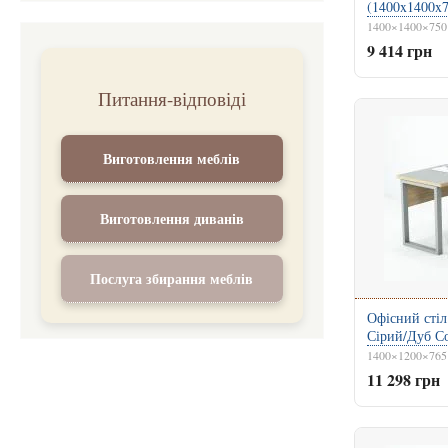
(1400x1400x
1400×1400×750
9 414 грн
Питання-відповіді
Виготовлення меблів
Виготовлення диванів
Послуга збирання меблів
Офісний стіл
Сірий/Дуб С
1400×1200×765
11 298 грн