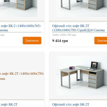
 лофт БК-2 (1400x1600x765)
Офісний стіл лофт БК-2Т
онома
(1200x1600x750) Сірий/Дуб Сонома
 мм
1600×1200×750 мм
9 414 грн
Замовити
Замови
 лофт БК-2Т
Офісний стіл лофт БК-2Т